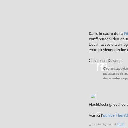
Dans le cadre de la
Fê
conférence vidéo en t
L'outil, associé à un l
entre plusieurs dizaine 
Christophe Ducamp :
C'est en associant
participants de m
de nouvelles organ
FlashMeeting, outil de v
Voir ici l'
archive FlashM
posted by Luc at
11:30