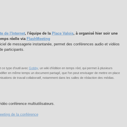
te de l'Internet
, l'équipe de la
Place Valois
, à organisé hier soir une
emps réelle via
FlashMeeting
ogiciel de messagerie instantanée, permet des conférences audio et vidéos
de participants.
 ce type d'outil avec
Gobby
, un wiki d'édition en temps réel, qui permet à plusieurs
odifier en même temps un document partagé, que l'on peut envisager de mettre en place
isations de travail collaboratif, notamment dans les salles de rédaction des médias.
idéo conférence multiutilisateurs.
eeting de la conférence