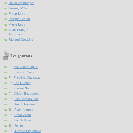
David Weinberger
Jeremy Rifkin
Edgar Morin
Philippe Breton
Pierre Lévy
Jean-François
Abramatic
Richard Dawkins
Les gourous
Fr::
Michael Arrington
Fr::
Francis Pisani
Fr::
Frédéric Cavazza
Fr::
Karl Dubost
Fr::
Tristan Nitot
Fr::
Olivier Ertzscheid
En::
Tim Berners-Lee
En::
Jakob Nielsen
En::
Peter Norton
En::
Dave Winer
En::
Dan Gillmor
En::
Joi Ito
En::
Roland Piquepaille