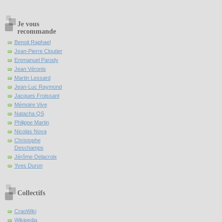
Je vous
recommande
Benoit Raphael
Jean-Pierre Cloutier
Emmanuel Parody
Jean Véronis
Martin Lessard
Jean-Luc Raymond
Jacques Froissant
Mémoire Vive
Natacha QS
Philippe Martin
Nicolas Nova
Christophe
Deschamps
Jérôme Delacroix
Yves Duron
Collectifs
CraoWiki
Wikipedia