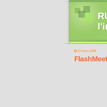
RU
l'
25 mars 2006
FlashMeeti