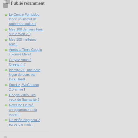
Publié récemment
Le Centre Pompidou
lance un institut de
recherche culturel
Mes 100 derniers liens
sur le Web 2.0
Mes 500 meilleurs
liens !
Après la Terre Google
colonise Mars!
Croyez-vous à
Creetic.fr ?
Identity 2.0, une belle
leçon de com. par
Dick Hardt
Souriez, WeCheese
2.0 arrive !
Google vidéo : les
yeux de l'humanité ?
NewsMe ! le pré-
enregistrement est
ouvert !
Un vidéo-blog pour 2
euros par mois !