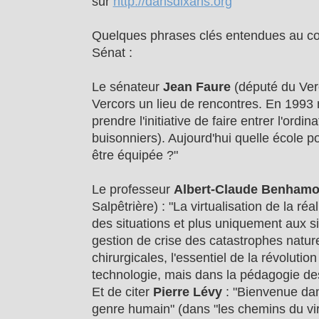
sur
http://dansdixans.org
Quelques phrases clés entendues au cou
Sénat :
Le sénateur
Jean Faure
(député du Verc
Vercors un lieu de rencontres. En 1993 
prendre l'initiative de faire entrer l'ordi
buisonniers). Aujourd'hui quelle école p
être équipée ?"
Le professeur
Albert-Claude Benham
Salpêtrière) : "La virtualisation de la réa
des situations et plus uniquement aux s
gestion de crise des catastrophes nature
chirurgicales, l'essentiel de la révolutio
technologie, mais dans la pédagogie des 
Et de citer
Pierre Lévy
: "Bienvenue da
genre humain" (dans "les chemins du virt