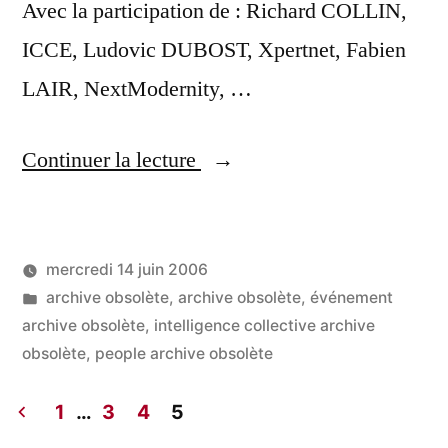
Avec la participation de : Richard COLLIN,
ICCE, Ludovic DUBOST, Xpertnet, Fabien
LAIR, NextModernity, …
« Ouverture
Continuer la lecture
de
la
mercredi 14 juin 2006
journée
Publié
Publié
LucL
archive obsolète
,
archive obsolète
,
événement
Knowledge
par
dans
archive obsolète
,
intelligence collective archive
Management
obsolète
,
people archive obsolète
à
1
…
3
4
5
l’Ensam »