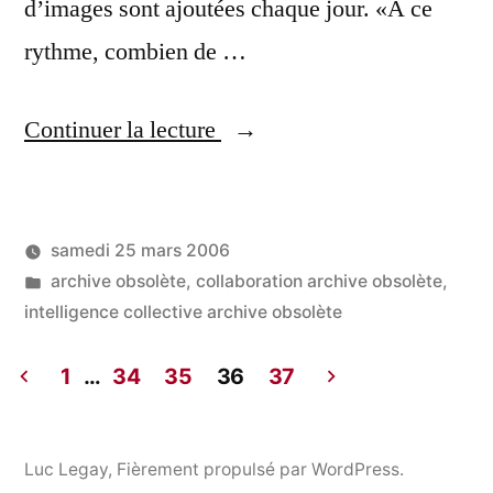
d’images sont ajoutées chaque jour. «A ce
rythme, combien de …
« Cent
Continuer la lecture
millions
d’images
samedi 25 mars 2006
sur
Publié
Publié
LucL
archive obsolète
,
collaboration archive obsolète
,
Flickr »
par
dans
intelligence collective archive obsolète
1
…
34
35
36
37
Pagination
des
Luc Legay
,
Fièrement propulsé par WordPress.