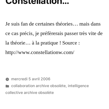
Constellation…
Je suis fan de certaines théories… mais dans
ce cas précis, je préfèrerais passer très vite de
la théorie… à la pratique ! Source :
http://www.constellationw.com/
mercredi 5 avril 2006
Publié
Publié
LucL
collaboration archive obsolète
,
intelligence
par
dans
collective archive obsolète