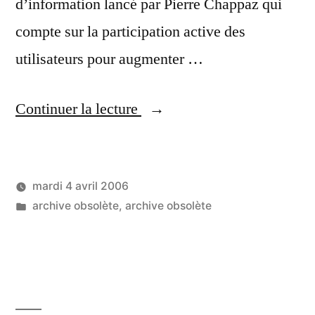
d’information lancé par Pierre Chappaz qui
compte sur la participation active des
utilisateurs pour augmenter …
« Wikio
Continuer la lecture
miroir »
mardi 4 avril 2006
Publié
Publié
LucL
archive obsolète
,
archive obsolète
par
dans