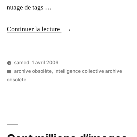
nuage de tags …
« Année
Continuer la lecture
sabbatique
–
samedi 1 avril 2006
semaine
Publié
Publié
LucL
archive obsolète
,
intelligence collective archive
1/52 »
par
dans
obsolète