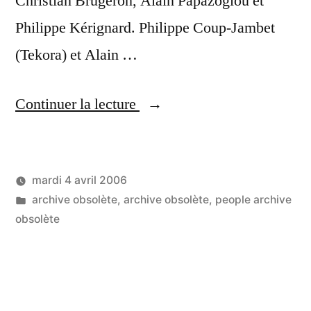
Christian Brugeron, Alain Papazoglou et
Philippe Kérignard. Philippe Coup-Jambet
(Tekora) et Alain …
« Soirée
Continuer la lecture
people
au
mardi 4 avril 2006
dernier
Publié
Publié
LucL
archive obsolète
,
archive obsolète
,
people archive
MobileMonday »
par
dans
obsolète