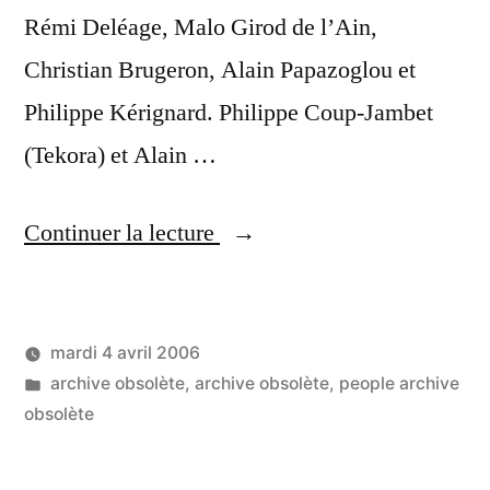
Rémi Deléage, Malo Girod de l’Ain,
Christian Brugeron, Alain Papazoglou et
Philippe Kérignard. Philippe Coup-Jambet
(Tekora) et Alain …
« Soirée
Continuer la lecture
people
au
mardi 4 avril 2006
dernier
Publié
Publié
LucL
archive obsolète
,
archive obsolète
,
people archive
MobileMonday »
par
dans
obsolète