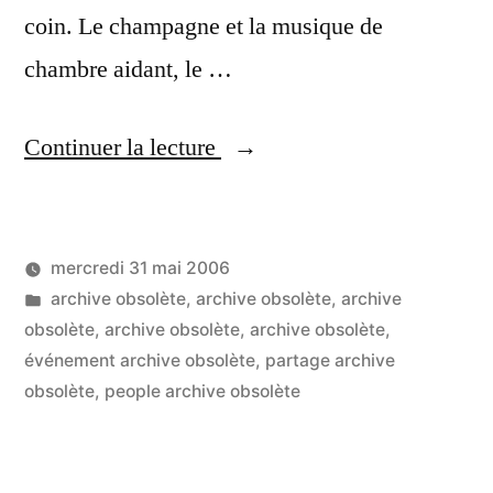
coin. Le champagne et la musique de
chambre aidant, le …
« De
Continuer la lecture
bonnes
ondes
mercredi 31 mai 2006
sous
Publié
Publié
LucL
archive obsolète
,
archive obsolète
,
archive
un
par
dans
obsolète
,
archive obsolète
,
archive obsolète
,
kiosque
événement archive obsolète
,
partage archive
obsolète
,
people archive obsolète
à
musique »