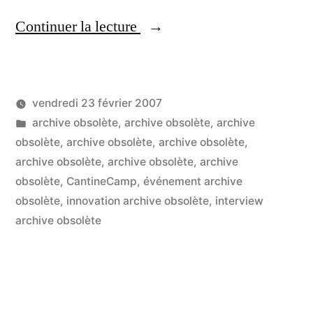
« Y-
Continuer la lecture
a-
t-
vendredi 23 février 2007
il
Publié
Publié
LucL
archive obsolète
,
archive obsolète
,
archive
des
par
dans
obsolète
,
archive obsolète
,
archive obsolète
,
2
humains
archive obsolète
,
archive obsolète
,
archive
co
sur
obsolète
,
CantineCamp
,
événement archive
dans
Y-
obsolète
,
innovation archive obsolète
,
interview
le
a-
archive obsolète
t-
robot
il
de
de
SpinVox
hu