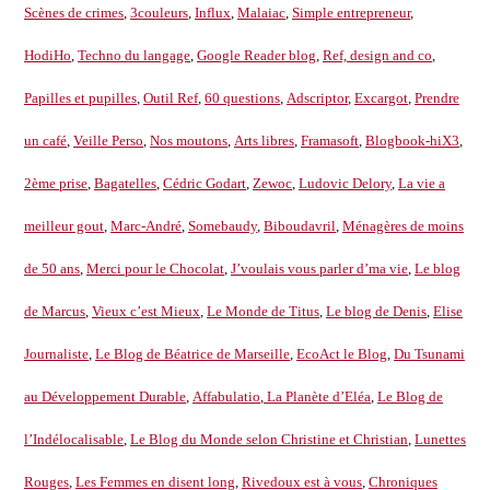
Scènes de crimes
,
3couleurs
,
Influx
,
Malaiac
,
Simple entrepreneur
,
HodiHo
,
Techno du langage
,
Google Reader blog
,
Ref, design and co
,
Papilles et pupilles
,
Outil Ref
,
60 questions
,
Adscriptor
,
Excargot
,
Prendre
un café
,
Veille Perso
,
Nos moutons
,
Arts libres
,
Framasoft
,
Blogbook-hiX3
,
2ème prise
,
Bagatelles
,
Cédric Godart
,
Zewoc
,
Ludovic Delory
,
La vie a
meilleur gout
,
Marc-André
,
Somebaudy
,
Biboudavril
,
Ménagères de moins
de 50 ans
,
Merci pour le Chocolat
,
J’voulais vous parler d’ma vie
,
Le blog
de Marcus
,
Vieux c’est Mieux
,
Le Monde de Titus
,
Le blog de Denis
,
Elise
Journaliste
,
Le Blog de Béatrice de Marseille
,
EcoAct le Blog
,
Du Tsunami
au Développement Durable
,
Affabulatio
,
La Planète d’Eléa
,
Le Blog de
l’Indélocalisable
,
Le Blog du Monde selon Christine et Christian
,
Lunettes
Rouges
,
Les Femmes en disent long
,
Rivedoux est à vous
,
Chroniques