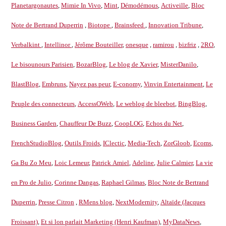
Planetargonautes
,
Mimie In Vivo
,
Mint
,
Démodémous
,
Activeille
,
Bloc
Note de Bertrand Duperrin
,
Biotope
,
Brainsfeed
,
Innovation Tribune
,
Verbalkint
,
Intellinor
,
Jérôme Bouteiller
,
onesque
,
ramirou
,
bizfriz
,
2RO
,
Le bisounours Parisien
,
BozarBlog
,
Le blog de Xavier
,
MisterDanilo
,
BlastBlog
,
Embruns
,
Nayez pas peur
,
E-conomy
,
Vinvin Entertainment
,
Le
Peuple des connecteurs
,
AccessOWeb
,
Le weblog de bleebot
,
BingBlog
,
Business Garden
,
Chauffeur De Buzz
,
CoopLOG
,
Echos du Net
,
FrenchStudioBlog
,
Outils Froids
,
IClectic
,
Media-Tech
,
ZorGloob
,
Ecoms
,
Ga Bu Zo Meu
,
Loic Lemeur
,
Patrick Amiel
,
Adeline
,
Julie Calmier
,
La vie
en Pro de Julio
,
Corinne Dangas
,
Raphael Gilmas
,
Bloc Note de Bertrand
Duperrin
,
Presse Citron
,
RMens blog
,
NextModernity
,
Altaïde (Jacques
Froissant)
,
Et si lon parlait Marketing (Henri Kaufman)
,
MyDataNews
,