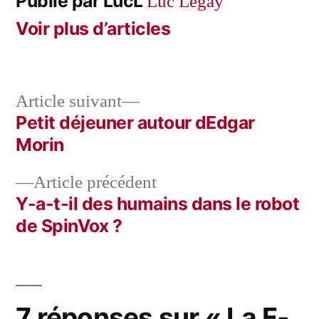
Publié par LucL
Luc Legay
Voir plus d’articles
Article
Article suivant
suivant :
Petit déjeuner autour dEdgar
Navigation
Morin
de
Article
Article précédent
l’article
précédent :
Y-a-t-il des humains dans le robot
de SpinVox ?
7 réponses sur « La F-