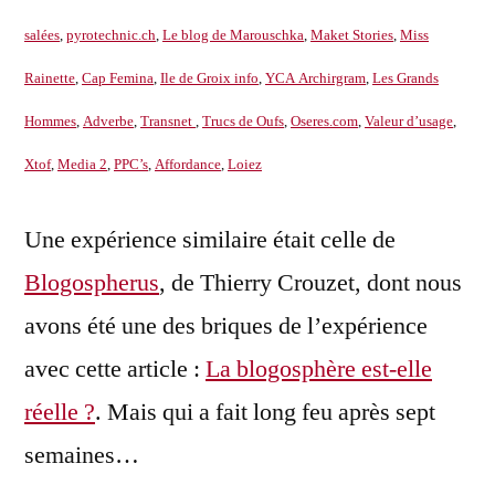
salées
,
pyrotechnic.ch
,
Le blog de Marouschka
,
Maket Stories
,
Miss
Rainette
,
Cap Femina
,
Ile de Groix info
,
YCA Archirgram
,
Les Grands
Hommes
,
Adverbe
,
Transnet
,
Trucs de Oufs
,
Oseres.com
,
Valeur d’usage
,
Xtof
,
Media 2
,
PPC’s
,
Affordance
,
Loiez
Une expérience similaire était celle de
Blogospherus
, de Thierry Crouzet, dont nous
avons été une des briques de l’expérience
avec cette article :
La blogosphère est-elle
réelle ?
. Mais qui a fait long feu après sept
semaines…