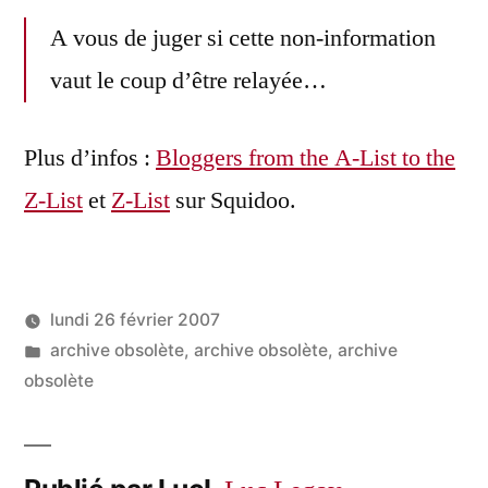
A vous de juger si cette non-information
vaut le coup d’être relayée…
Plus d’infos :
Bloggers from the A-List to the
Z-List
et
Z-List
sur Squidoo.
lundi 26 février 2007
Publié
Publié
LucL
archive obsolète
,
archive obsolète
,
archive
par
dans
obsolète