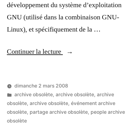
développement du système d’exploitation
GNU (utilisé dans la combinaison GNU-
Linux), et spécifiquement de la …
« Richard
Continuer la lecture
Stallman
et
dimanche 2 mars 2008
Jean-
Publié
Publié
LucL
archive obsolète
,
archive obsolète
,
archive
Pierre
par
dans
obsolète
,
archive obsolète
,
événement archive
Berlan :
obsolète
,
partage archive obsolète
,
people archive
obsolète
« les
brevets