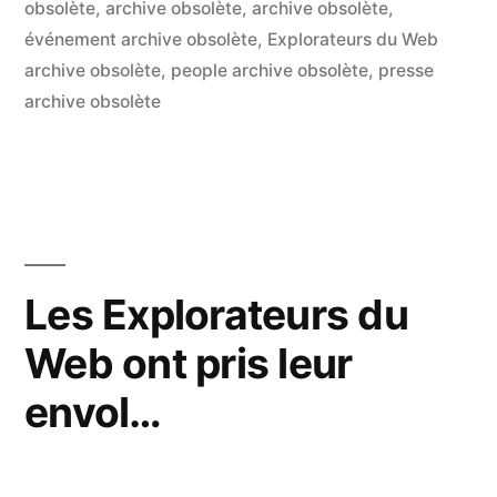
communautaires
obsolète
,
archive obsolète
,
archive obsolète
,
événement archive obsolète
,
Explorateurs du Web
au
archive obsolète
,
people archive obsolète
,
presse
service
archive obsolète
des
médias »
Les Explorateurs du
Web ont pris leur
envol…