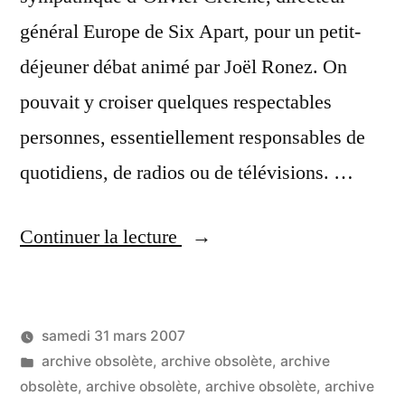
général Europe de Six Apart, pour un petit-
déjeuner débat animé par Joël Ronez. On
pouvait y croiser quelques respectables
personnes, essentiellement responsables de
quotidiens, de radios ou de télévisions. …
« Joël
Continuer la lecture
Ronez
:
samedi 31 mars 2007
les
Publié
Publié
LucL
archive obsolète
,
archive obsolète
,
archive
outils
par
dans
obsolète
,
archive obsolète
,
archive obsolète
,
archive