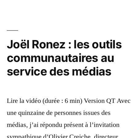
et
explorateurs
du
Web »
Joël Ronez : les outils
communautaires au
service des médias
Lire la vidéo (durée : 6 min) Version QT Avec
une quinzaine de personnes issues des
médias, j’ai répondu présent à l’invitation
sympathique d’Olivier Creiche, directeur