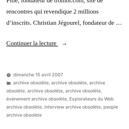
Pitié, fondateur de trombi.com, site de
rencontres qui revendique 2 millions
d’inscrits. Christian Jégourel, fondateur de …
« Open
Continuer la lecture
Coffee,
le
dimanche 15 avril 2007
lieu
Publié
Publié
LucL
archive obsolète
,
archive obsolète
,
archive
où
par
dans
obsolète
,
archive obsolète
,
archive obsolète
,
l’on
événement archive obsolète
,
Explorateurs du Web
archive obsolète
,
interview archive obsolète
,
people
rencontre
archive obsolète
entrepreneurs