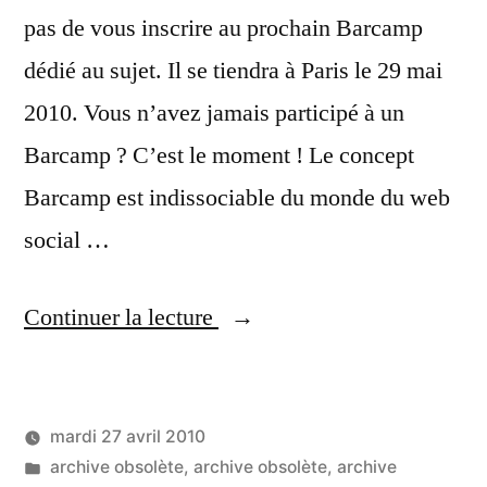
pas de vous inscrire au prochain Barcamp
dédié au sujet. Il se tiendra à Paris le 29 mai
2010. Vous n’avez jamais participé à un
Barcamp ? C’est le moment ! Le concept
Barcamp est indissociable du monde du web
social …
« Barcamp
Continuer la lecture
coworking
et
mardi 27 avril 2010
community
Publié
Publié
LucL
archive obsolète
,
archive obsolète
,
archive
management »