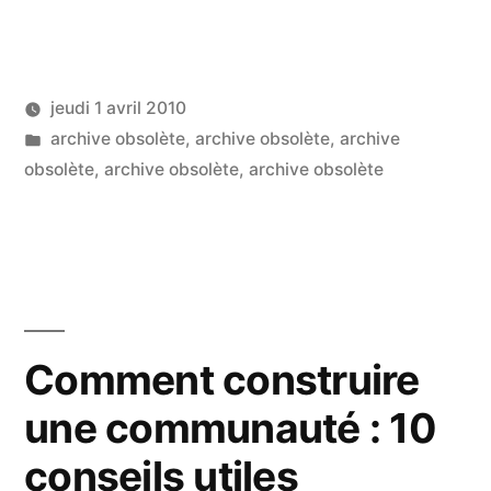
meilleures
qualités
jeudi 1 avril 2010
d’un
Publié
Publié
LucL
archive obsolète
,
archive obsolète
,
archive
community
par
dans
obsolète
,
archive obsolète
,
archive obsolète
6
manager »
co
sur
Le
mei
qua
d’
Comment construire
co
une communauté : 10
ma
conseils utiles