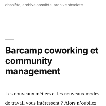
par
dans
obsolète
,
archive obsolète
,
archive obsolète
5
co
sur
Ré
so
:
co
Barcamp coworking et
co
community
un
str
management
de
pr
?
Les nouveaux métiers et les nouveaux modes
de travail vous intéressent ? Alors n’oubliez