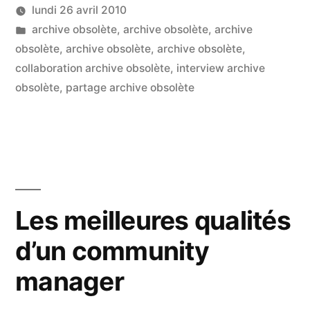
lundi 26 avril 2010
projet
Publié
Publié
LucL
archive obsolète
,
archive obsolète
,
archive
de
par
dans
obsolète
,
archive obsolète
,
archive obsolète
,
coworking
collaboration archive obsolète
,
interview archive
obsolète
,
partage archive obsolète
« Community
Space » »
Les meilleures qualités
d’un community
manager