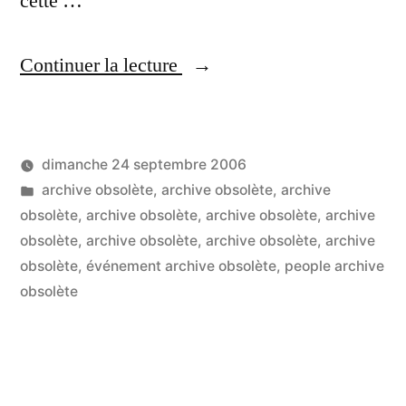
cette …
« ParisWeb
Continuer la lecture
invite
les
dimanche 24 septembre 2006
stars
Publié
Publié
LucL
archive obsolète
,
archive obsolète
,
archive
des
par
dans
obsolète
,
archive obsolète
,
archive obsolète
,
archive
standards »
obsolète
,
archive obsolète
,
archive obsolète
,
archive
obsolète
,
événement archive obsolète
,
people archive
obsolète