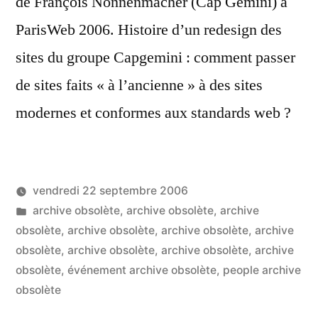
de François Nonnenmacher (Cap Gemini) à
ParisWeb 2006. Histoire d’un redesign des
sites du groupe Capgemini : comment passer
de sites faits « à l’ancienne » à des sites
modernes et conformes aux standards web ?
vendredi 22 septembre 2006
Publié
Publié
LucL
archive obsolète
,
archive obsolète
,
archive
par
dans
obsolète
,
archive obsolète
,
archive obsolète
,
archive
obsolète
,
archive obsolète
,
archive obsolète
,
archive
obsolète
,
événement archive obsolète
,
people archive
obsolète