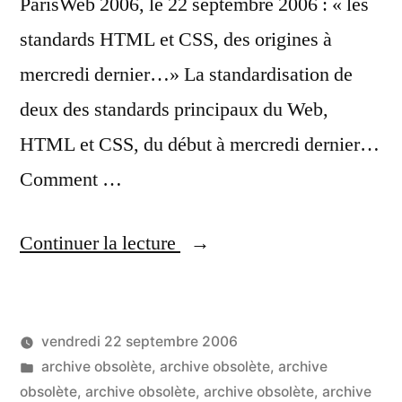
ParisWeb 2006, le 22 septembre 2006 : « les
standards HTML et CSS, des origines à
mercredi dernier…» La standardisation de
deux des standards principaux du Web,
HTML et CSS, du début à mercredi dernier…
Comment …
« Daniel
Continuer la lecture
Glazman
–
vendredi 22 septembre 2006
Les
Publié
Publié
LucL
archive obsolète
,
archive obsolète
,
archive
standards
par
dans
obsolète
,
archive obsolète
,
archive obsolète
,
archive