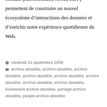
permettent de construire un nouvel
écosystème d’interactions des données et
d’enrichir notre expérience quotidienne du
Web.
vendredi 22 septembre 2006
Publié
Publié
LucL
archive obsolète
,
archive obsolète
,
archive
par
dans
obsolète
,
archive obsolète
,
archive obsolète
,
archive
obsolète
,
archive obsolète
,
archive obsolète
,
événement archive obsolète
,
partage archive
obsolète
,
people archive obsolète