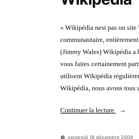
« Wikipédia nest pas un site
communautaire, entièrement p
(Jimmy Wales) Wikipédia a 
vous faites certainement par
utilisent Wikipédia réguliè
Wikipédia, nous avons tous 
« L’appe
Continuer la lecture
de
Jimmy
vendredi 18 décembre 2009