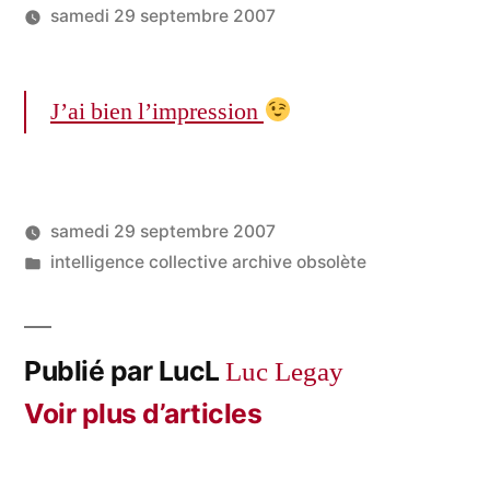
samedi 29 septembre 2007
Publié
LucL
par
J’ai bien l’impression
samedi 29 septembre 2007
Publié
Publié
LucL
intelligence collective archive obsolète
par
dans
Publié par LucL
Luc Legay
Voir plus d’articles