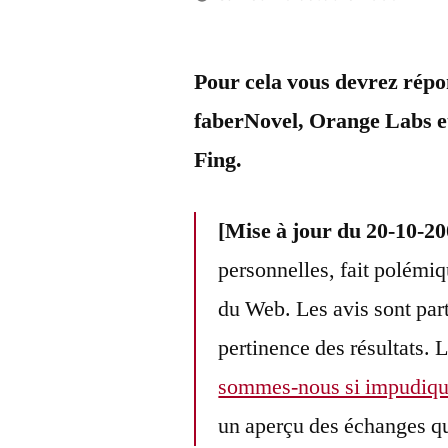
Publié
LucL
5
par
co
Pour cela vous devrez rép
sur
faberNovel, Orange Labs 
Co
vo
Fing.
vot
« 
[Mise à jour du 20-10-20
ap
ou
personnelles, fait polémiq
pro
du Web. Les avis sont part
d’u
pertinence des résultats. 
du
We
sommes-nous si impudiq
?
un aperçu des échanges qu