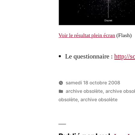
Voir le résultat plein écran
(Flash)
Le questionnaire :
http://
samedi 18 octobre 2008
Publié
Publié
LucL
archive obsolète
,
archive obso
par
dans
obsolète
,
archive obsolète