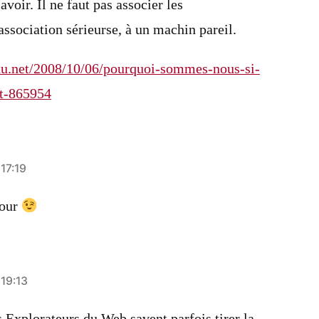
avoir. Il ne faut pas associer les
association sérieurse, à un machin pareil.
ctu.net/2008/10/06/pourquoi-sommes-nous-si-
t-865954
17:19
jour
 19:13
Explorateurs du Web savent parfois tirer la