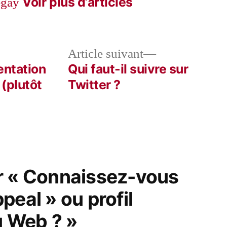
Voir plus d’articles
egay
le
Article
Article suivant
dent :
suivant :
sentation
Qui faut-il suivre sur
(plutôt
Twitter ?
r « Connaissez-vous
peal » ou profil
du Web ? »