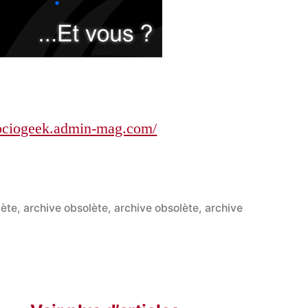
sociogeek.admin-mag.com/
lète
,
archive obsolète
,
archive obsolète
,
archive