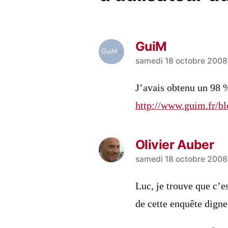
GuiM
a
samedi 18 octobre 2008 
dit :
J’avais obtenu un 98 
http://www.guim.fr/bl
Olivier Auber
a
samedi 18 octobre 2008 
dit :
Luc, je trouve que c’e
de cette enquête dign