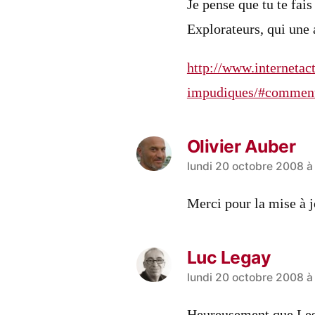
Je pense que tu te fais 
Explorateurs, qui une 
http://www.interneta
impudiques/#commen
Olivier Auber
a
lundi 20 octobre 2008 à 
dit :
Merci pour la mise à 
Luc Legay
a
lundi 20 octobre 2008 à
dit :
Heureusement que Les 