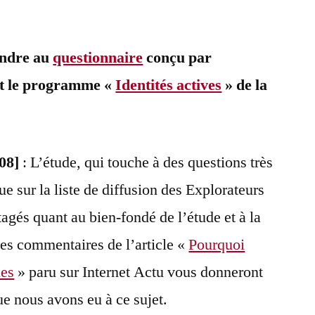
mmentaires
ondre au
questionnaire
conçu par
et le programme «
Identités actives
» de la
nnaissez-
us
re
Web
08]
: L’étude, qui touche à des questions très
peal »
ue sur la liste de diffusion des Explorateurs
fil
agés quant au bien-fondé de l’étude et à la
tilisateur
Les commentaires de l’article «
Pourquoi
b
ues
» paru sur Internet Actu vous donneront
e nous avons eu à ce sujet.