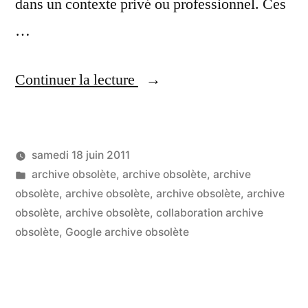
dans un contexte privé ou professionnel. Ces
…
« 10
Continuer la lecture
usages
et
samedi 18 juin 2011
outils
Publié
Publié
LucL
archive obsolète
,
archive obsolète
,
archive
[Web]
par
dans
obsolète
,
archive obsolète
,
archive obsolète
,
archive
qui
obsolète
,
archive obsolète
,
collaboration archive
obsolète
,
Google archive obsolète
rendent
la
vie