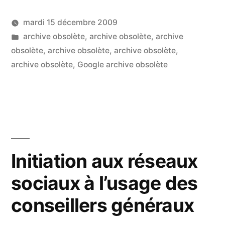
bonnes
mardi 15 décembre 2009
pratiques
Publié
Publié
LucL
archive obsolète
,
archive obsolète
,
archive
pour
par
dans
obsolète
,
archive obsolète
,
archive obsolète
,
13
écrire
archive obsolète
,
Google archive obsolète
co
sur
pour
Te
le
et
bo
web »
pr
po
Initiation aux réseaux
écr
sociaux à l’usage des
po
le
conseillers généraux
we