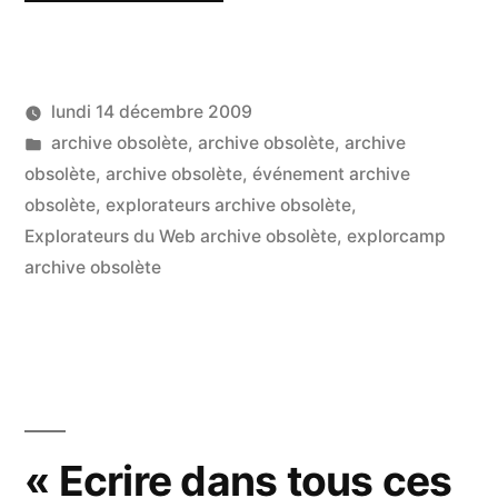
aux
réseaux
lundi 14 décembre 2009
sociaux
Publié
Publié
LucL
archive obsolète
,
archive obsolète
,
archive
à
par
dans
obsolète
,
archive obsolète
,
événement archive
Un
l’usage
obsolète
,
explorateurs archive obsolète
,
co
sur
Explorateurs du Web archive obsolète
,
explorcamp
des
Ini
archive obsolète
conseillers
au
ré
généraux »
so
à
l’u
de
« Ecrire dans tous ces
con