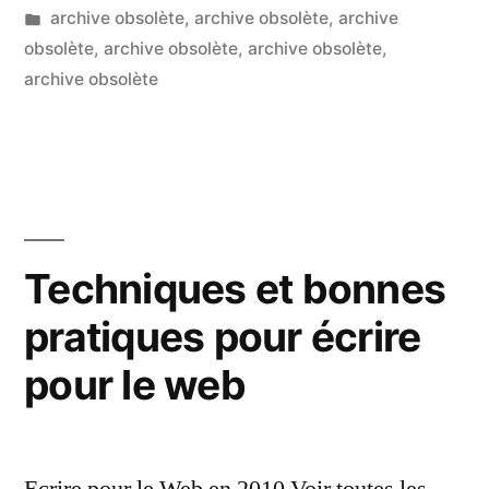
Publié
Publié
LucL
archive obsolète
,
archive obsolète
,
archive
elles
par
dans
obsolète
,
archive obsolète
,
archive obsolète
,
Un
en
archive obsolète
co
sur
question
Le
notre
no
te
façon
re
d’apprendre
ell
Techniques et bonnes
? »
en
pratiques pour écrire
qu
no
pour le web
fa
d’
?