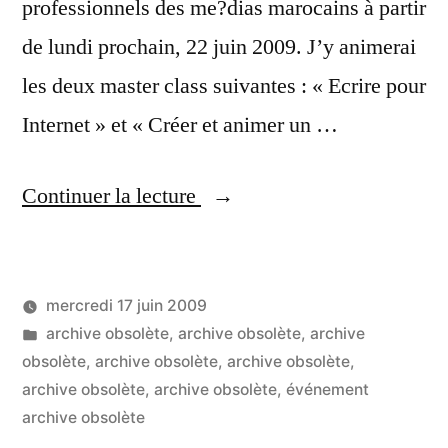
professionnels des me?dias marocains à partir
de lundi prochain, 22 juin 2009. J’y animerai
les deux master class suivantes : « Ecrire pour
Internet » et « Créer et animer un …
« «
Continuer la lecture
Ecrire
dans
mercredi 17 juin 2009
tous
Publié
Publié
LucL
archive obsolète
,
archive obsolète
,
archive
ces
par
dans
obsolète
,
archive obsolète
,
archive obsolète
,
2
médias »
archive obsolète
,
archive obsolète
,
événement
co
sur
archive obsolète
:
«