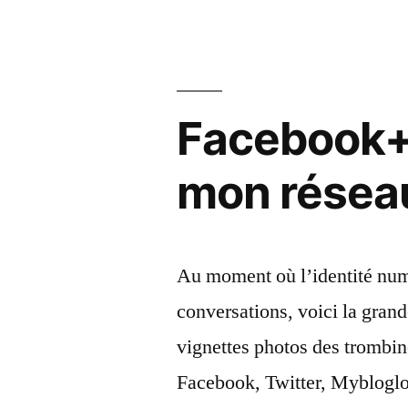
Twitter
? »
Facebook+
mon réseau
Au moment où l’identité numé
conversations, voici la gran
vignettes photos des trombine
Facebook, Twitter, Mybloglog