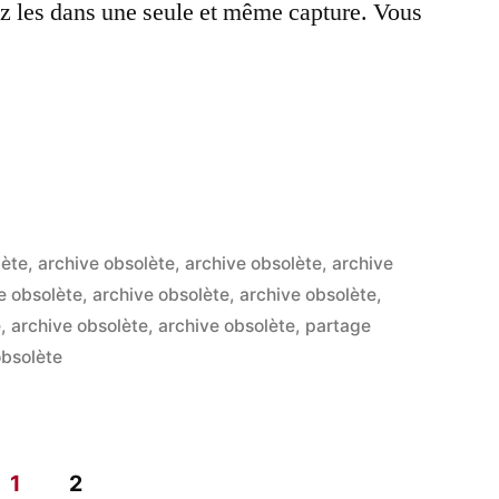
ez les dans une seule et même capture. Vous
ook+Twitter+MyBlogLog+Flickr
lète
,
archive obsolète
,
archive obsolète
,
archive
e obsolète
,
archive obsolète
,
archive obsolète
,
5
e
,
archive obsolète
,
archive obsolète
,
partage
commen
sur
obsolète
Facebo
:
mon
1
2
réseau