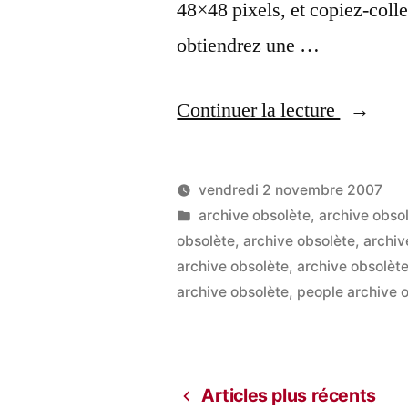
48×48 pixels, et copiez-coll
obtiendrez une …
« Faceb
Continuer la lecture
:
mon
vendredi 2 novembre 2007
réseau
Publié
Publié
LucL
archive obsolète
,
archive obso
par
dans
obsolète
,
archive obsolète
,
archiv
social
archive obsolète
,
archive obsolèt
en
archive obsolète
,
people archive 
une
seule
image »
Articles plus récents