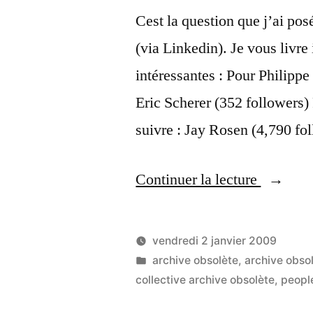
Cest la question que j’ai po
(via Linkedin). Je vous livre 
intéressantes : Pour Philippe
Eric Scherer (352 followers) 
suivre : Jay Rosen (4,790 fo
« Qui
Continuer la lecture
faut-
il
vendredi 2 janvier 2009
suivre
Publié
Publié
LucL
archive obsolète
,
archive obso
par
dans
collective archive obsolète
,
peopl
sur