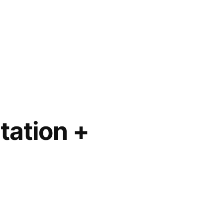
taires
tation +
que