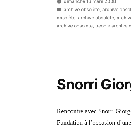
dimanche 16 mars 2008
Social
Publié
Publié
LucL
archive obsolète
,
archive obso
par
dans
obsolète
,
archive obsolète
,
archiv
:
archive obsolète
,
people archive 
Web
sémanti
et
portabili
des
Snorri Gio
données
personne
Rencontre avec Snorri Giorg
Fundation à l’occasion d’un