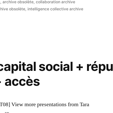
e
,
archive obsolète
,
collaboration archive
commen
sur
hive obsolète
,
intelligence collective archive
Les
outils
Web
2.0
de
votre
identité
apital social + répu
numéri
+ accès
08] View more presentations from Tara