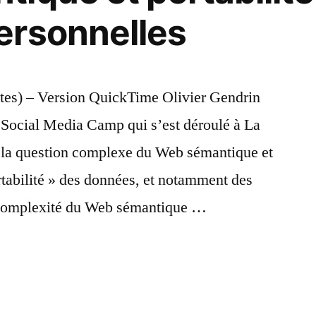
+
ersonnelles
accès
utes) – Version QuickTime Olivier Gendrin
au Social Media Camp qui s’est déroulé à La
r la question complexe du Web sémantique et
ortabilité » des données, et notamment des
a complexité du Web sémantique …
r