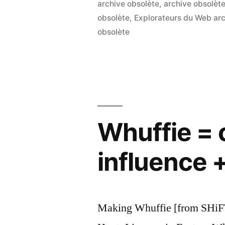
archive obsolète
,
archive obsolèt
obsolète
,
Explorateurs du Web arc
obsolète
Whuffie = c
influence 
Making Whuffie [from SHiFT