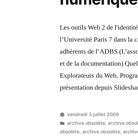
Les outils Web 2 de l'identi
l’Université Paris 7 dans la 
adhérents de l’ADBS (L’assoc
et de la documentation) Quel
Explorateurs du Web. Progra
présentation depuis Slidesha
vendredi 3 juillet 2009
Publié
Publié
LucL
archive obsolète
,
archive obso
par
dans
obsolète
,
archive obsolète
,
archiv