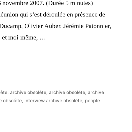
personn
e 6 novembre 2007. (Durée 5 minutes)
éunion qui s’est déroulée en présence de
 Ducamp, Olivier Auber, Jérémie Patonnier,
e et moi-même, …
i,
»
lète
,
archive obsolète
,
archive obsolète
,
archive
e obsolète
,
interview archive obsolète
,
people
3
commen
sur
Snorri