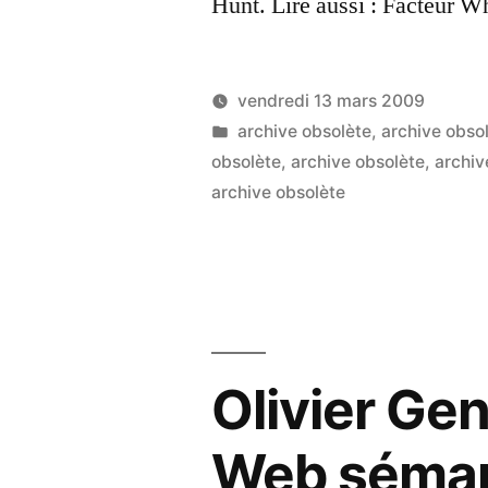
Hunt. Lire aussi : Facteur W
vendredi 13 mars 2009
Publié
Publié
LucL
archive obsolète
,
archive obso
par
dans
obsolète
,
archive obsolète
,
archiv
archive obsolète
Olivier Ge
Web sémant