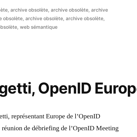
MediaCamp
lète
,
archive obsolète
,
archive obsolète
,
archive
e obsolète
,
archive obsolète
,
archive obsolète
,
2
obsolète
,
web sémantique
commen
sur
Olivier
que
Gendri
au
té
Social
:
rgetti, OpenID Euro
Web
sémant
et
lles »
portabil
etti, représentant Europe de l’OpenID
des
e réunion de débriefing de l’OpenID Meeting
donnée