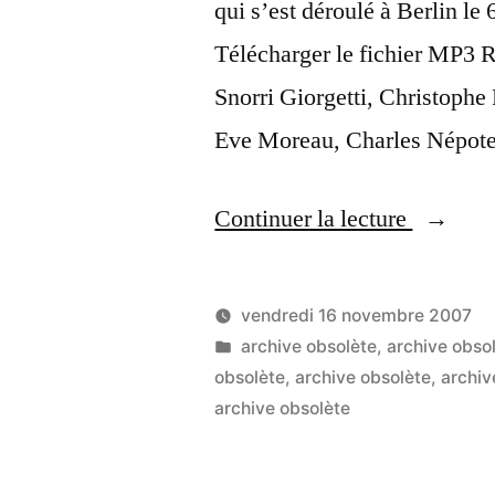
qui s’est déroulé à Berlin l
Télécharger le fichier MP3 R
Snorri Giorgetti, Christophe
Eve Moreau, Charles Népot
« Snorri
Continuer la lecture
Giorgett
OpenID
vendredi 16 novembre 2007
Europe 
Publié
Publié
LucL
archive obsolète
,
archive obso
par
dans
obsolète
,
archive obsolète
,
archiv
archive obsolète