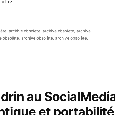
huffie
lète
,
archive obsolète
,
archive obsolète
,
archive
e obsolète
,
archive obsolète
,
archive obsolète
,
3
commen
sur
Whuffie
=
capital
social
+
ndrin au SocialMedi
réputat
+
ique et portabilité
influen