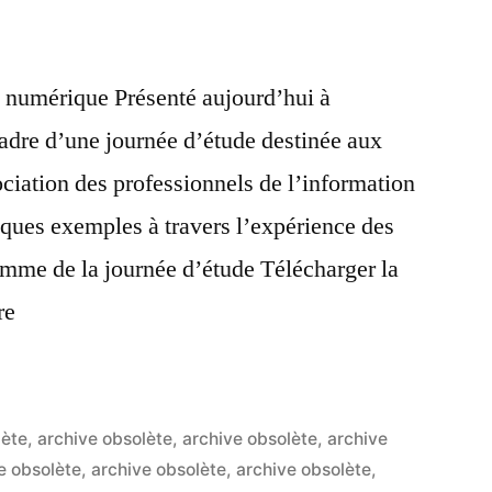
té numérique Présenté aujourd’hui à
cadre d’une journée d’étude destinée aux
iation des professionnels de l’information
ques exemples à travers l’expérience des
mme de la journée d’étude Télécharger la
re
lète
,
archive obsolète
,
archive obsolète
,
archive
e obsolète
,
archive obsolète
,
archive obsolète
,
2