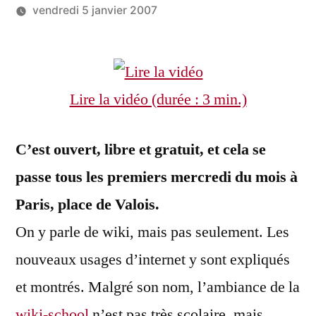
vendredi 5 janvier 2007
Publié
LucL
3
par
commentaires
sur
Lire la vidéo (durée : 3 min.)
Wiki
School
(1)
C’est ouvert, libre et gratuit, et cela se
:
passe tous les premiers mercredi du mois à
lieu
d’apprentissage
Paris, place de Valois.
des
On y parle de wiki, mais pas seulement. Les
usages
nouveaux usages d’internet y sont expliqués
innovants
et montrés. Malgré son nom, l’ambiance de la
wiki-school
n’est pas très scolaire, mais