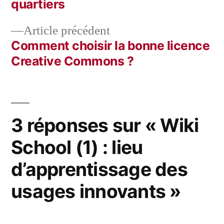
quartiers
de
Article
Article précédent
l’article
précédent :
Comment choisir la bonne licence
Creative Commons ?
3 réponses sur « Wiki
School (1) : lieu
d’apprentissage des
usages innovants »