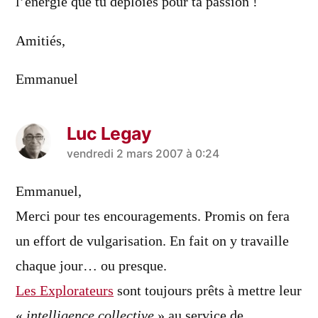
l’énergie que tu déploies pour ta passion !
Amitiés,
Emmanuel
Luc Legay
a
vendredi 2 mars 2007 à 0:24
dit :
Emmanuel,
Merci pour tes encouragements. Promis on fera
un effort de vulgarisation. En fait on y travaille
chaque jour… ou presque.
Les Explorateurs
sont toujours prêts à mettre leur
«
intelligence collective
» au service de