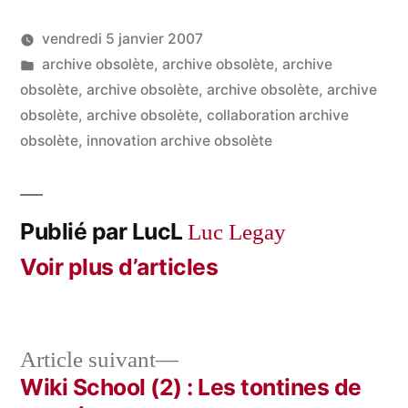
vendredi 5 janvier 2007
Publié
Publié
LucL
archive obsolète
,
archive obsolète
,
archive
par
dans
obsolète
,
archive obsolète
,
archive obsolète
,
archive
obsolète
,
archive obsolète
,
collaboration archive
obsolète
,
innovation archive obsolète
Publié par LucL
Luc Legay
Voir plus d’articles
Article
Article suivant
suivant :
Wiki School (2) : Les tontines de
Navigation