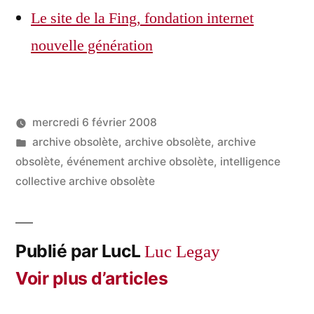
Le site de la Fing, fondation internet
nouvelle génération
mercredi 6 février 2008
Publié
Publié
LucL
archive obsolète
,
archive obsolète
,
archive
par
dans
obsolète
,
événement archive obsolète
,
intelligence
collective archive obsolète
Publié par LucL
Luc Legay
Voir plus d’articles