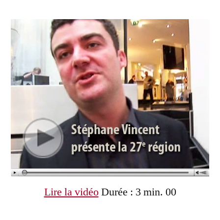
3
par
commentaires
sur
Naissance
de
la
27e
région
française
Lire la vidéo
Durée : 3 min. 00