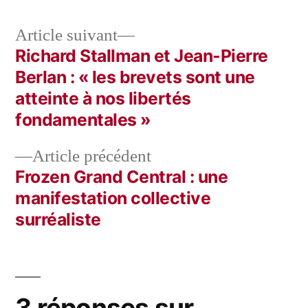
Article
Article suivant
suivant :
Richard Stallman et Jean-Pierre
Navigation
Berlan : « les brevets sont une
de
atteinte à nos libertés
fondamentales »
l’article
Article
Article précédent
précédent :
Frozen Grand Central : une
manifestation collective
surréaliste
3 réponses sur