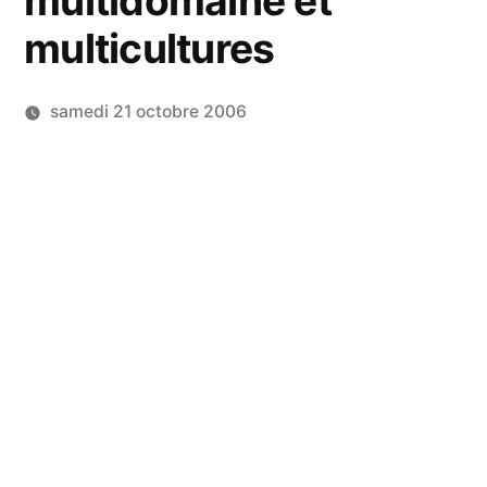
multidomaine et
multicultures
samedi 21 octobre 2006
Publié
LucL
par