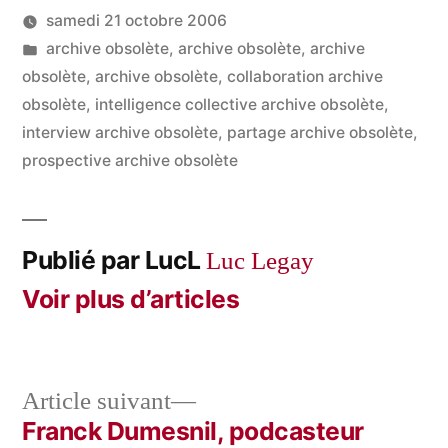
samedi 21 octobre 2006
Publié
Publié
LucL
archive obsolète
,
archive obsolète
,
archive
par
dans
obsolète
,
archive obsolète
,
collaboration archive
obsolète
,
intelligence collective archive obsolète
,
interview archive obsolète
,
partage archive obsolète
,
prospective archive obsolète
Publié par LucL
Luc Legay
Voir plus d’articles
Article
Article suivant
suivant :
Franck Dumesnil, podcasteur