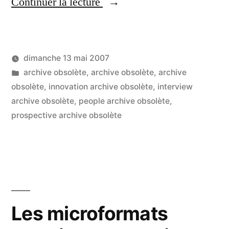
« Joël
Continuer la lecture
de
Rosnay
dimanche 13 mai 2007
:
Publié
Publié
LucL
archive obsolète
,
archive obsolète
,
archive
internet,
par
dans
obsolète
,
innovation archive obsolète
,
interview
2
complexité,
archive obsolète
,
people archive obsolète
,
co
sur
prospective archive obsolète
écosystèmes,
Jo
santé…
de
Ro
les
:
scénarios
int
du
co
Les microformats
éc
futur