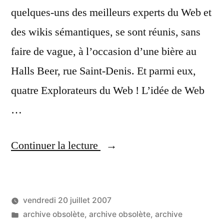
quelques-uns des meilleurs experts du Web et
des wikis sémantiques, se sont réunis, sans
faire de vague, à l’occasion d’une bière au
Halls Beer, rue Saint-Denis. Et parmi eux,
quatre Explorateurs du Web ! L’idée de Web
…
« Mousse
Continuer la lecture
sémantique,
les
vendredi 20 juillet 2007
wikis
Publié
Publié
LucL
archive obsolète
,
archive obsolète
,
archive
et