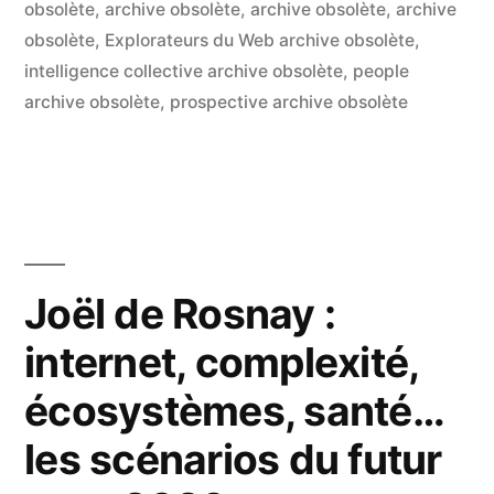
par
dans
obsolète
,
archive obsolète
,
archive obsolète
,
archive
le
obsolète
,
Explorateurs du Web archive obsolète
,
intelligence collective archive obsolète
,
people
web
archive obsolète
,
prospective archive obsolète
sémantique
pour
de
vrai »
Joël de Rosnay :
internet, complexité,
écosystèmes, santé…
les scénarios du futur