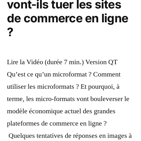
vont-ils tuer les sites
sa
pour
les
de commerce en ligne
sc
2020 »
du
?
fut
po
20
Lire la Vidéo (durée 7 min.) Version QT
Qu’est ce qu’un microformat ? Comment
utiliser les microformats ? Et pourquoi, à
terme, les micro-formats vont bouleverser le
modèle économique actuel des grandes
plateformes de commerce en ligne ?
Quelques tentatives de réponses en images à