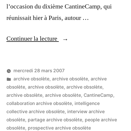
l’occasion du dixième CantineCamp, qui
réunissait hier à Paris, autour …
« Les
Continuer la lecture
microformats
vont-
mercredi 28 mars 2007
ils
Publié
Publié
LucL
archive obsolète
,
archive obsolète
,
archive
tuer
par
dans
obsolète
,
archive obsolète
,
archive obsolète
,
10
les
archive obsolète
,
archive obsolète
,
CantineCamp
,
co
sur
collaboration archive obsolète
,
intelligence
sites
Le
collective archive obsolète
,
interview archive
de
mi
obsolète
,
partage archive obsolète
,
people archive
vo
obsolète
,
prospective archive obsolète
commerce