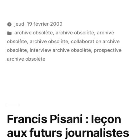
jeudi 19 février 2009
Publié
Publié
LucL
archive obsolète
,
archive obsolète
,
archive
par
dans
obsolète
,
archive obsolète
,
collaboration archive
obsolète
,
interview archive obsolète
,
prospective
archive obsolète
Francis Pisani : leçon
aux futurs journalistes