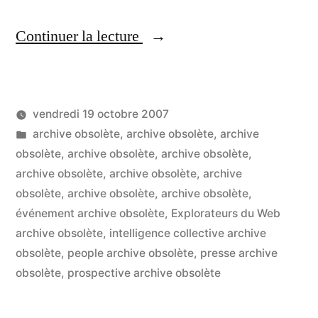
« Francis
Continuer la lecture
Pisani
:
vendredi 19 octobre 2007
leçon
Publié
Publié
LucL
archive obsolète
,
archive obsolète
,
archive
aux
par
dans
obsolète
,
archive obsolète
,
archive obsolète
,
3
futurs
archive obsolète
,
archive obsolète
,
archive
co
sur
obsolète
,
archive obsolète
,
archive obsolète
,
journalistes
Fr
événement archive obsolète
,
Explorateurs du Web
des
Pis
archive obsolète
,
intelligence collective archive
:
obsolète
,
people archive obsolète
,
presse archive
nouveaux
le
obsolète
,
prospective archive obsolète
médias »
au
fut