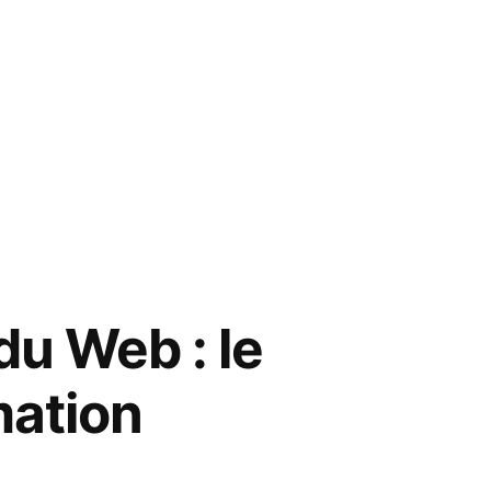
du Web : le
mation