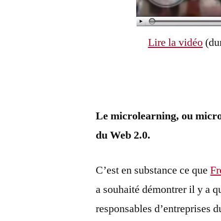
de
formation
adapté
Lire la vidéo
(dur
aux
outils
Web
2.0
Le microlearning, ou micro
du Web 2.0.
C’est en substance ce que
Fr
a souhaité démontrer il y a q
responsables d’entreprises 