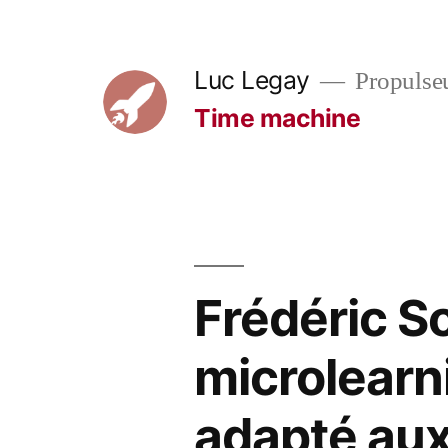
Aller
au
Luc Legay
Propulse
contenu
Time machine
Frédéric So
microlearn
adapté aux