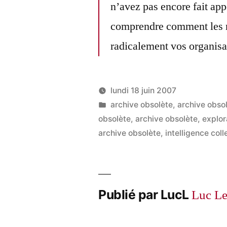
n’avez pas encore fait ap
comprendre comment les 
radicalement vos organisa
lundi 18 juin 2007
Publié
Publié
LucL
archive obsolète
,
archive obso
par
dans
obsolète
,
archive obsolète
,
explor
archive obsolète
,
intelligence col
Publié par LucL
Luc L