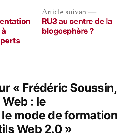
le
Article
Article suivant
dent :
suivant :
entation
RU3 au centre de la
 à
blogosphère ?
xperts
r « Frédéric Soussin,
 Web : le
 le mode de formation
ils Web 2.0 »