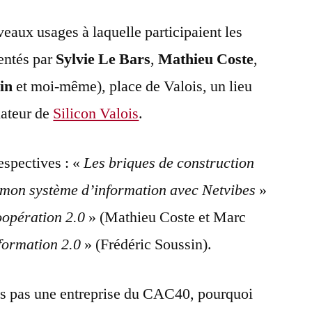
aux usages à laquelle participaient les
entés par
Sylvie Le Bars
,
Mathieu Coste
,
in
et moi-même), place de Valois, un lieu
lateur de
Silicon Valois
.
espectives : «
Les briques de construction
mon système d’information avec Netvibes
»
oopération 2.0
» (Mathieu Coste et Marc
formation 2.0
» (Frédéric Soussin).
es pas une entreprise du CAC40, pourquoi