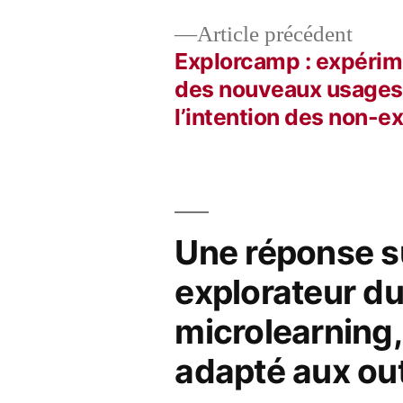
Artic
Article précédent
précé
Explorcamp : expérim
Navigation
des nouveaux usages
l’intention des non-e
de
l’article
Une réponse su
explorateur du
microlearning,
adapté aux out