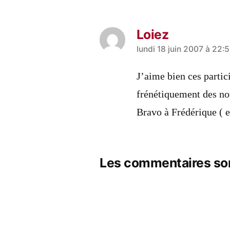
Loiez
a
lundi 18 juin 2007 à 22:
dit :
J’aime bien ces partic
frénétiquement des not
Bravo à Frédérique ( e
Les commentaires so