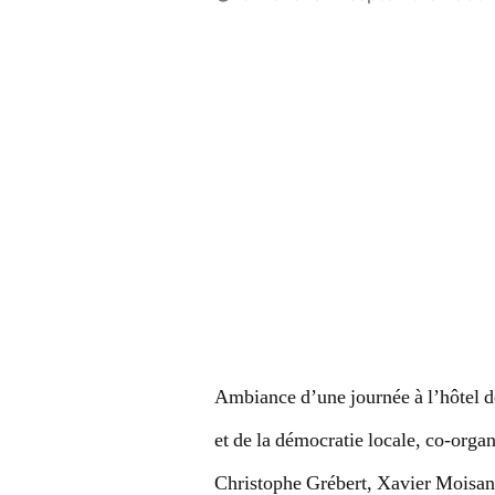
Publié
LucL
par
Ambiance d’une journée à l’hôtel de
et de la démocratie locale, co-organ
Christophe Grébert, Xavier Moisant