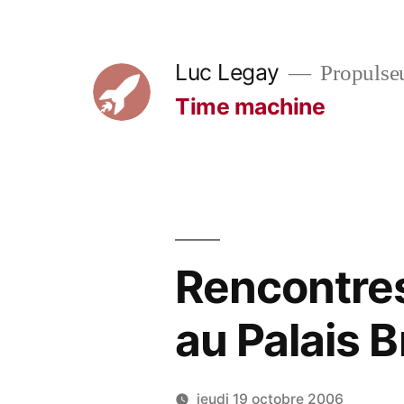
Aller
au
Luc Legay
Propulse
contenu
Time machine
Rencontres
au Palais 
jeudi 19 octobre 2006