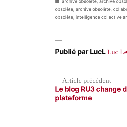
Publié
Publié
LucL
archive obsolète
,
archive obso
par
dans
obsolète
,
archive obsolète
,
collab
obsolète
,
intelligence collective 
Publié par LucL
Luc L
Artic
Article précédent
précé
Le blog RU3 change 
Navigation
plateforme
de