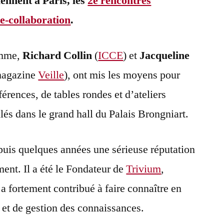
ennent à Paris, les
2e rencontres
e-collaboration
.
amme,
Richard Collin
(
ICCE
) et
Jacqueline
 magazine
Veille
), ont mis les moyens pour
férences, de tables rondes et d’ateliers
lés dans le grand hall du Palais Brongniart.
epuis quelques années une sérieuse réputation
t. Il a été le Fondateur de
Trivium
,
 a fortement contribué à faire connaître en
 et de gestion des connaissances.