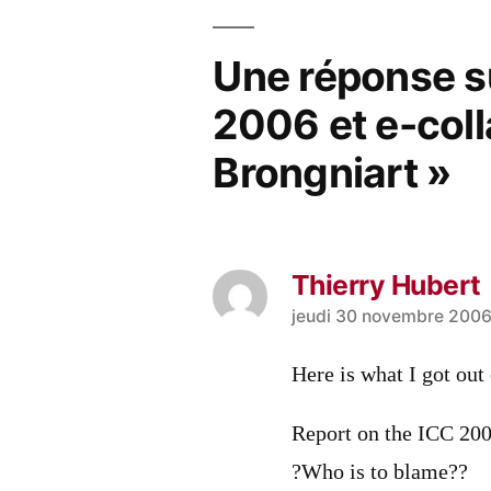
l’article
Une réponse s
2006 et e-coll
Brongniart »
Thierry Hubert
a
jeudi 30 novembre 2006
dit :
Here is what I got ou
Report on the ICC 200
?Who is to blame??