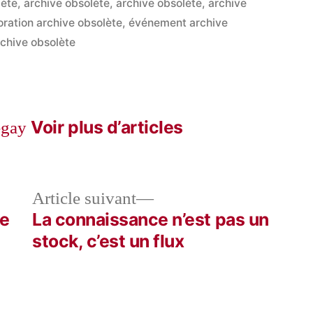
lète
,
archive obsolète
,
archive obsolète
,
archive
oration archive obsolète
,
événement archive
archive obsolète
Voir plus d’articles
egay
le
Article
Article suivant
dent :
suivant :
de
La connaissance n’est pas un
stock, c’est un flux