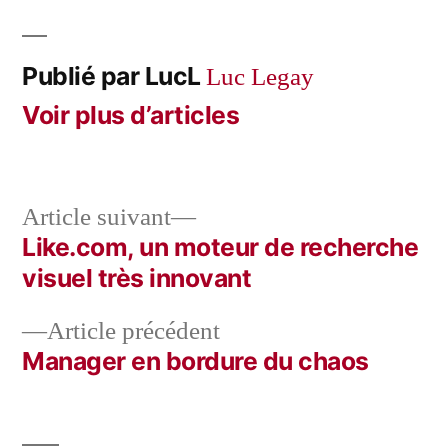
Publié par LucL
Luc Legay
Voir plus d’articles
Article
Article suivant
suivant :
Like.com, un moteur de recherche
Navigation
visuel très innovant
de
Article
Article précédent
l’article
précédent :
Manager en bordure du chaos