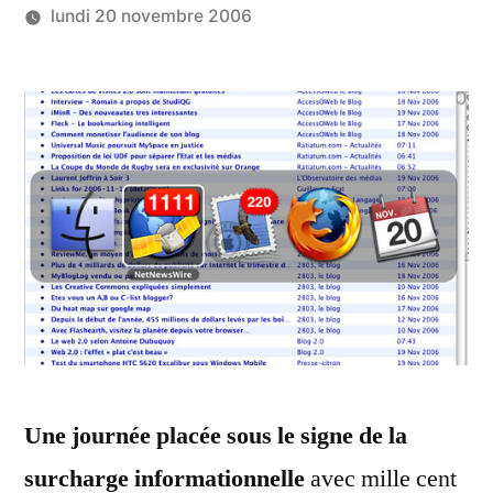
lundi 20 novembre 2006
Publié
LucL
4
par
commentaires
sur
Surcharge
d’information
du
20
novembre
2006
Une journée placée sous le signe de la
surcharge informationnelle
avec mille cent