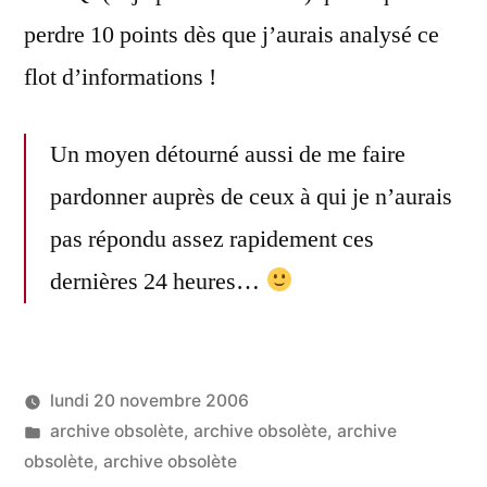
perdre 10 points dès que j’aurais analysé ce
flot d’informations !
Un moyen détourné aussi de me faire
pardonner auprès de ceux à qui je n’aurais
pas répondu assez rapidement ces
dernières 24 heures…
lundi 20 novembre 2006
Publié
Publié
LucL
archive obsolète
,
archive obsolète
,
archive
par
dans
obsolète
,
archive obsolète