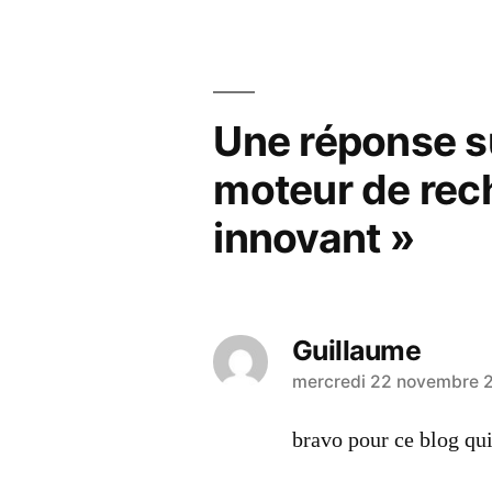
de
l’article
Une réponse s
moteur de rech
innovant »
Guillaume
a
mercredi 22 novembre 
dit :
bravo pour ce blog qui