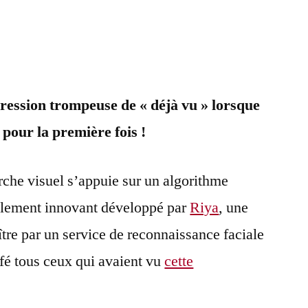
Un
commentaire
sur
Like.com,
pression trompeuse de « déjà vu » lorsque
un
moteur
pour la première fois !
de
recherche
che visuel s’appuie sur un algorithme
visuel
très
éellement innovant développé par
Riya
, une
innovant
aître par un service de reconnaissance faciale
fé tous ceux qui avaient vu
cette