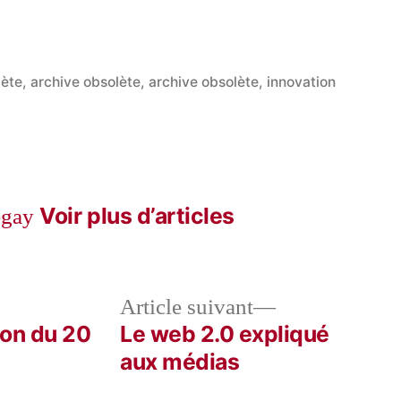
lète
,
archive obsolète
,
archive obsolète
,
innovation
Voir plus d’articles
egay
le
Article
Article suivant
dent :
suivant :
ion du 20
Le web 2.0 expliqué
aux médias