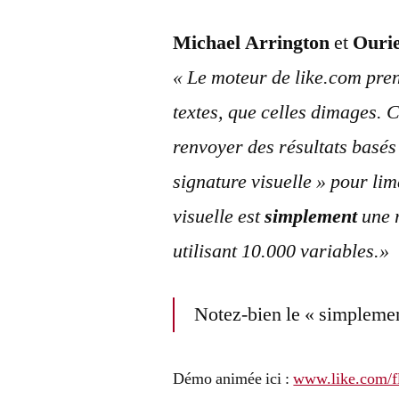
Michael Arrington
et
Ouri
« Le moteur de like.com pren
textes, que celles dimages. 
renvoyer des résultats basé
signature visuelle » pour li
visuelle est
simplement
une r
utilisant 10.000 variables.»
Notez-bien le « simplemen
Démo animée ici :
www.like.com/f