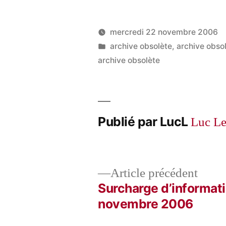
mercredi 22 novembre 2006
Publié
Publié
LucL
archive obsolète
,
archive obso
par
dans
archive obsolète
Publié par LucL
Luc L
Artic
Article précédent
précé
Surcharge d’informat
Navigation
novembre 2006