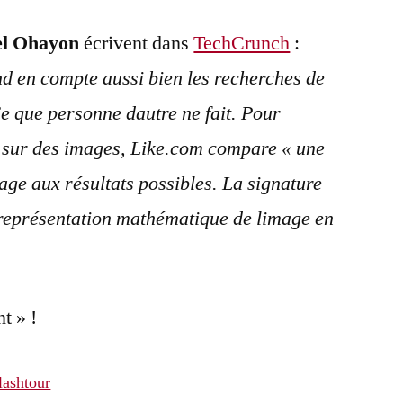
el Ohayon
écrivent dans
TechCrunch
:
d en compte aussi bien les recherches de
Ce que personne dautre ne fait. Pour
s sur des images, Like.com compare « une
mage aux résultats possibles. La signature
eprésentation mathématique de limage en
t » !
lashtour