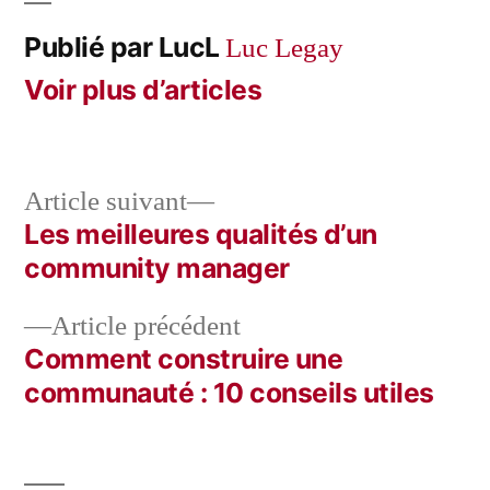
Publié par LucL
Luc Legay
Voir plus d’articles
Article
Article suivant
suivant :
Les meilleures qualités d’un
Navigation
community manager
de
Article
Article précédent
l’article
précédent :
Comment construire une
communauté : 10 conseils utiles