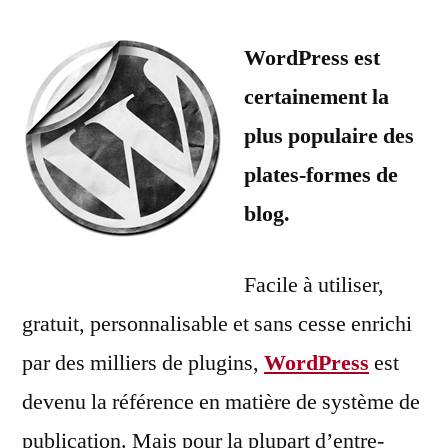
11
par
commentaires
WordPress est
sur
certainement la
10
usages
plus populaire des
alternatifs
plates-formes de
de
blog.
WordPress
Facile à utiliser,
gratuit, personnalisable et sans cesse enrichi
par des milliers de plugins,
WordPress
est
devenu la référence en matière de système de
publication. Mais pour la plupart d’entre-