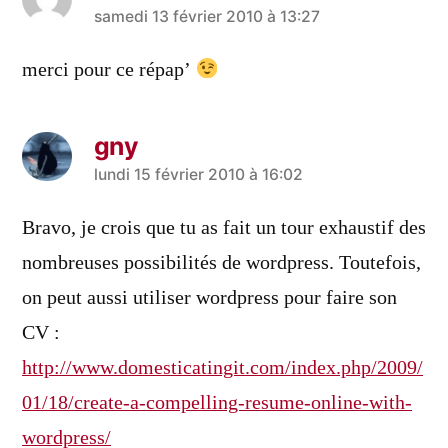
a
samedi 13 février 2010 à 13:27
dit :
merci pour ce répap’
gny
a
lundi 15 février 2010 à 16:02
dit :
Bravo, je crois que tu as fait un tour exhaustif des
nombreuses possibilités de wordpress. Toutefois,
on peut aussi utiliser wordpress pour faire son
CV :
http://www.domesticatingit.com/index.php/2009/
01/18/create-a-compelling-resume-online-with-
wordpress/