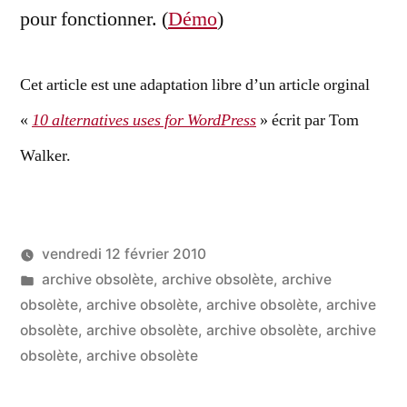
pour fonctionner. (
Démo
)
Cet article est une adaptation libre d’un article orginal
«
10 alternatives uses for WordPress
» écrit par Tom
Walker.
vendredi 12 février 2010
Publié
Publié
LucL
archive obsolète
,
archive obsolète
,
archive
par
dans
obsolète
,
archive obsolète
,
archive obsolète
,
archive
obsolète
,
archive obsolète
,
archive obsolète
,
archive
obsolète
,
archive obsolète