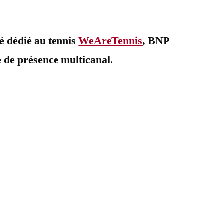
mentaire
té dédié au tennis
WeAreTennis
, BNP
e de présence multicanal.
tégie
sence
icanal
r
reTennis
P
ibas