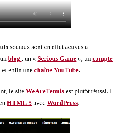
tifs sociaux sont en effet activés à
: un
blog
, un
«
Serious Game
»
, un
compte
k
et enfin une
chaîne YouTube
.
t, le site
WeAreTennis
est plutôt réussi. Il
 en
HTML 5
avec
WordPress
.