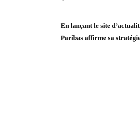
Publié
LucL
Un
par
com
En lançant le site d’actuali
sur
Paribas affirme sa stratégi
Stra
de
pré
mult
pou
WeA
de
BN
Par