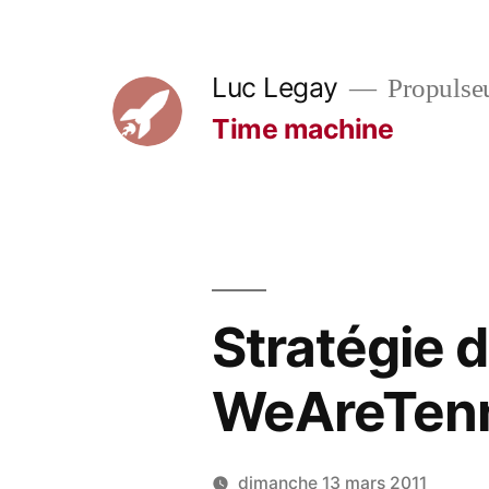
Aller
au
Luc Legay
Propulse
contenu
Time machine
Stratégie 
WeAreTenn
dimanche 13 mars 2011