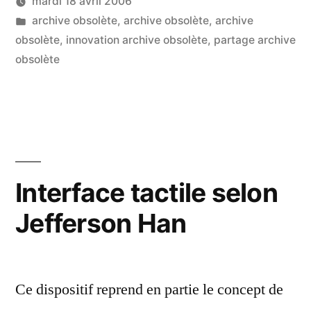
mardi 18 avril 2006
le
Publié
Publié
LucL
archive obsolète
,
archive obsolète
,
archive
partage
par
dans
obsolète
,
innovation archive obsolète
,
partage archive
vidéo »
obsolète
Interface tactile selon
Jefferson Han
Ce dispositif reprend en partie le concept de