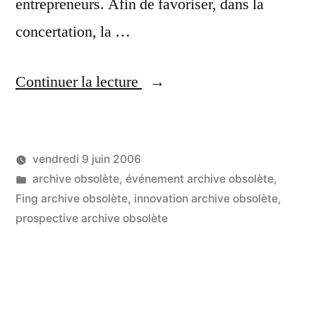
entrepreneurs. Afin de favoriser, dans la
concertation, la …
« Carrefour
Continuer la lecture
des
possibles
vendredi 9 juin 2006
de
Publié
Publié
LucL
archive obsolète
,
événement archive obsolète
,
la
par
dans
Fing archive obsolète
,
innovation archive obsolète
,
Fing
prospective archive obsolète
à
Marseille »