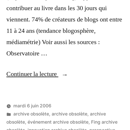
contribuer au livre dans les 30 jours qui
viennent. 74% de créateurs de blogs ont entre
11 à 24 ans (tendance blogosphère,
médiamétrie) Voir aussi les sources :
Observatoire …
« Atelier
Continuer la lecture
« réseaux
sociaux »
mardi 6 juin 2006
à
Publié
Publié
LucL
archive obsolète
,
archive obsolète
,
archive
l’Université
par
dans
obsolète
,
événement archive obsolète
,
Fing archive