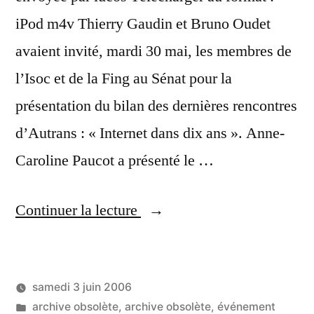
iPod m4v Thierry Gaudin et Bruno Oudet
avaient invité, mardi 30 mai, les membres de
l’Isoc et de la Fing au Sénat pour la
présentation du bilan des dernières rencontres
d’Autrans : « Internet dans dix ans ». Anne-
Caroline Paucot a présenté le …
« Le
Continuer la lecture
Sénat
reçoit
samedi 3 juin 2006
ceux
Publié
Publié
LucL
archive obsolète
,
archive obsolète
,
événement