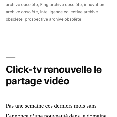
qui
par
dans
archive obsolète
,
Fing archive obsolète
,
innovation
imaginent
archive obsolète
,
intelligence collective archive
obsolète
,
prospective archive obsolète
l’Internet
dans
dix
ans »
Click-tv renouvelle le
partage vidéo
Pas une semaine ces derniers mois sans
l’annonce d’une nouveauté dans le domaine