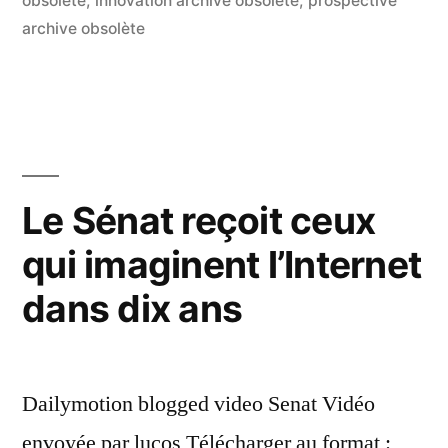
de
obsolète
,
innovation archive obsolète
,
prospective
archive obsolète
printemps
de
la
Fing »
Le Sénat reçoit ceux
qui imaginent l’Internet
dans dix ans
Dailymotion blogged video Senat Vidéo
envoyée par lucos Télécharger au format :