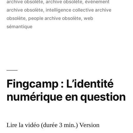
archive obsolète
,
archive obsolète
,
événement
co
sur
archive obsolète
,
intelligence collective archive
Vi
obsolète
,
people archive obsolète
,
web
:
sémantique
Ch
Du
ve
un
Vél
Fingcamp : L’identité
numérique en question
Lire la vidéo (durée 3 min.) Version