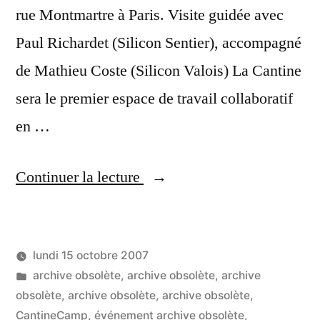
rue Montmartre à Paris. Visite guidée avec
Paul Richardet (Silicon Sentier), accompagné
de Mathieu Coste (Silicon Valois) La Cantine
sera le premier espace de travail collaboratif
en …
« Premières
Continuer la lecture
images
de
lundi 15 octobre 2007
« la
Publié
Publié
LucL
archive obsolète
,
archive obsolète
,
archive
cantine »,
par
dans
obsolète
,
archive obsolète
,
archive obsolète
,
2
le
CantineCamp
,
événement archive obsolète
,
co