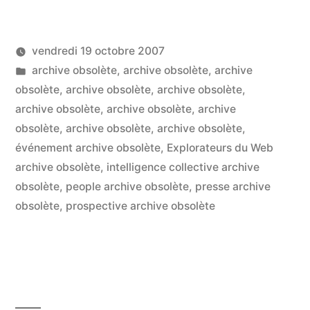
Pisani
:
vendredi 19 octobre 2007
leçon
Publié
Publié
LucL
archive obsolète
,
archive obsolète
,
archive
aux
par
dans
obsolète
,
archive obsolète
,
archive obsolète
,
3
futurs
archive obsolète
,
archive obsolète
,
archive
co
sur
obsolète
,
archive obsolète
,
archive obsolète
,
journalistes
Fr
événement archive obsolète
,
Explorateurs du Web
des
Pis
archive obsolète
,
intelligence collective archive
:
obsolète
,
people archive obsolète
,
presse archive
nouveaux
le
obsolète
,
prospective archive obsolète
médias »
au
fut
jou
de
no