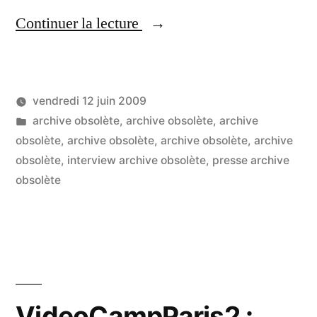
« Les
Continuer la lecture
réseaux
sociaux
vendredi 12 juin 2009
c’est
Publié
Publié
LucL
archive obsolète
,
archive obsolète
,
archive
quoi
par
dans
obsolète
,
archive obsolète
,
archive obsolète
,
archive
? »
obsolète
,
interview archive obsolète
,
presse archive
obsolète
VideoCampParis2 :