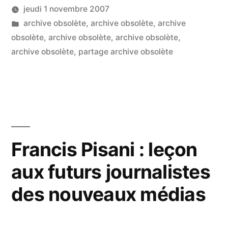
jeudi 1 novembre 2007
numérique
Publié
Publié
LucL
archive obsolète
,
archive obsolète
,
archive
en
par
dans
obsolète
,
archive obsolète
,
archive obsolète
,
Un
question »
archive obsolète
,
partage archive obsolète
co
sur
Fi
:
L’i
nu
en
Francis Pisani : leçon
qu
aux futurs journalistes
des nouveaux médias