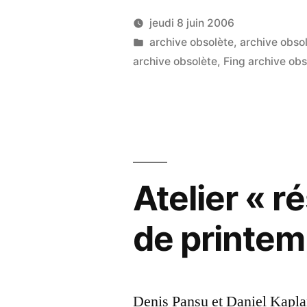
la
jeudi 8 juin 2006
quatriè
Publié
Publié
LucL
archive obsolète
,
archive obso
par
dans
archive obsolète
,
Fing archive obs
Universi
de
printem
de
la
Atelier « r
Fing »
de printem
Denis Pansu et Daniel Kaplan