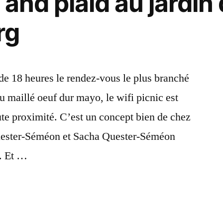
 and plaid au jardin
rg
 de 18 heures le rendez-vous le plus branché
au maillé oeuf dur mayo, le wifi picnic est
ute proximité. C’est un concept bien de chez
uester-Séméon et Sacha Quester-Séméon
o. Et …