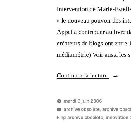
Intervention de Marie-Estell
« le nouveau pouvoir des int
Appel a contribuer au livre 
créateurs de blogs ont entre
médiamétrie) Voir aussi les 
« Atelie
Continuer la lecture
« réseau
sociaux 
mardi 6 juin 2006
à
Publié
Publié
LucL
archive obsolète
,
archive obso
par
dans
Fing archive obsolète
,
innovation 
l’Univer