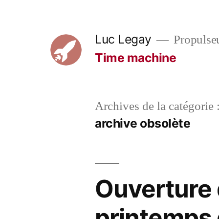
Aller
au
Luc Legay
Propulse
contenu
Time machine
Archives de la catégorie 
archive obsolète
Ouverture 
printemps 