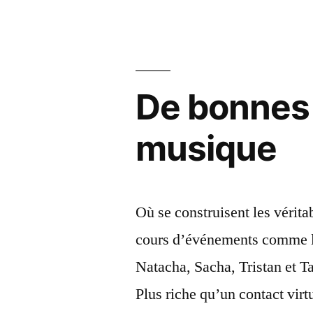
de
printem
de
la
De bonnes 
Fing »
musique
Où se construisent les vérit
cours d’événements comme le
Natacha, Sacha, Tristan et T
Plus riche qu’un contact vir