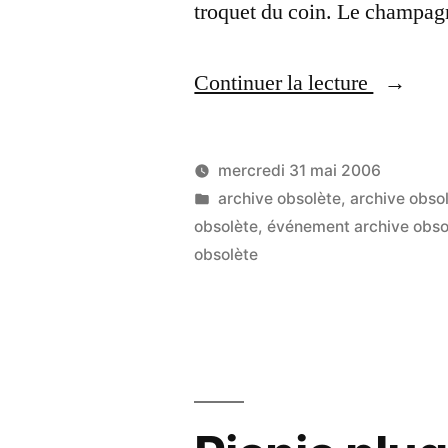
troquet du coin. Le champag
« De
Continuer la lecture
bonnes
ondes
mercredi 31 mai 2006
sous
Publié
Publié
LucL
archive obsolète
,
archive obso
par
dans
obsolète
,
événement archive obso
un
obsolète
kiosque
à
musique