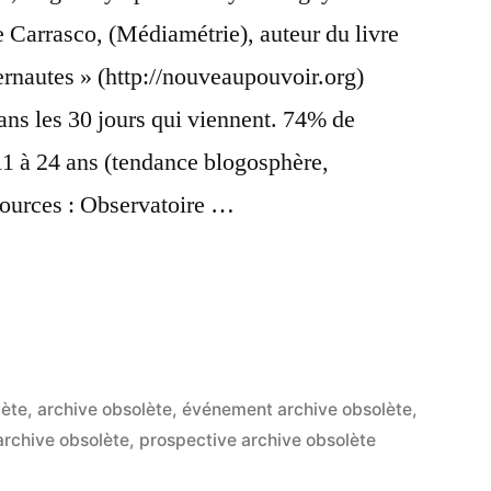
e Carrasco, (Médiamétrie), auteur du livre
ernautes » (http://nouveaupouvoir.org)
dans les 30 jours qui viennent. 74% de
 11 à 24 ans (tendance blogosphère,
sources : Observatoire …
r
x
»
lète
,
archive obsolète
,
événement archive obsolète
,
archive obsolète
,
prospective archive obsolète
sité