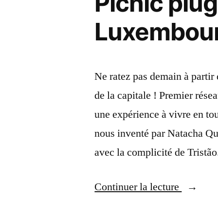
Picnic plug
Luxembou
Ne ratez pas demain à partir
de la capitale ! Premier rése
une expérience à vivre en to
nous inventé par Natacha Q
avec la complicité de Tristã
« Picnic
Continuer la lecture
plug