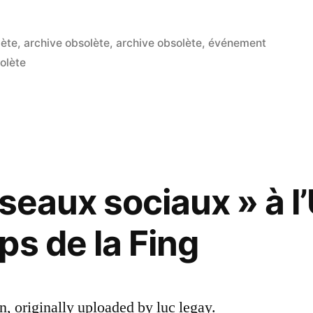
me
lète
,
archive obsolète
,
archive obsolète
,
événement
olète
té
ps
éseaux sociaux » à l
ps de la Fing
, originally uploaded by luc legay.