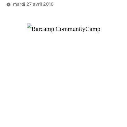
mardi 27 avril 2010
Publié
LucL
par