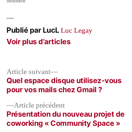
obsolète
Publié par LucL
Luc Legay
Voir plus d’articles
Article
Article suivant
suivant :
Quel espace disque utilisez-vous
Navigation
pour vos mails chez Gmail ?
de
Article
Article précédent
l’article
précédent :
Présentation du nouveau projet de
coworking « Community Space »