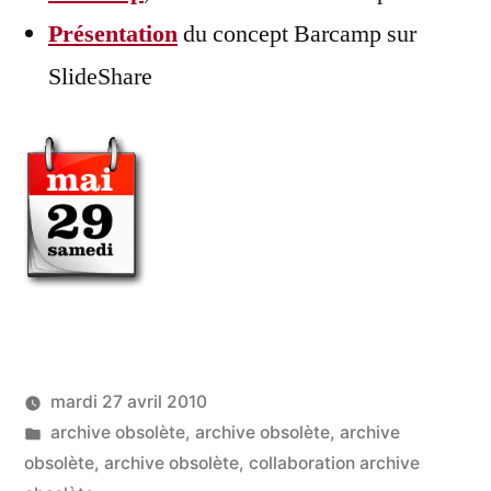
Présentation
du concept Barcamp sur
SlideShare
mardi 27 avril 2010
Publié
Publié
LucL
archive obsolète
,
archive obsolète
,
archive
par
dans
obsolète
,
archive obsolète
,
collaboration archive