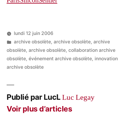
ParisSiliconSentier
lundi 12 juin 2006
Publié
Publié
LucL
archive obsolète
,
archive obsolète
,
archive
par
dans
obsolète
,
archive obsolète
,
collaboration archive
obsolète
,
événement archive obsolète
,
innovation
archive obsolète
Publié par LucL
Luc Legay
Voir plus d’articles