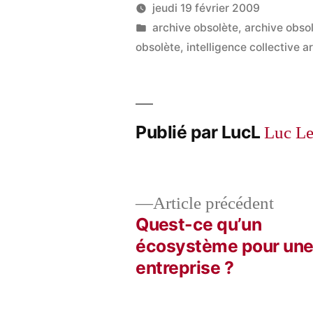
jeudi 19 février 2009
Publié
Publié
LucL
archive obsolète
,
archive obso
par
dans
obsolète
,
intelligence collective 
Publié par LucL
Luc L
Artic
Article précédent
précé
Quest-ce qu’un
Navigation
écosystème pour un
entreprise ?
de