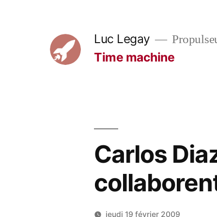
Aller
au
Luc Legay
Propulse
contenu
Time machine
Carlos Diaz
collabore
jeudi 19 février 2009