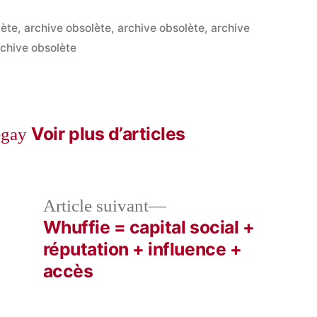
lète
,
archive obsolète
,
archive obsolète
,
archive
archive obsolète
Voir plus d’articles
egay
le
Article
Article suivant
dent :
suivant :
Whuffie = capital social +
e
réputation + influence +
accès