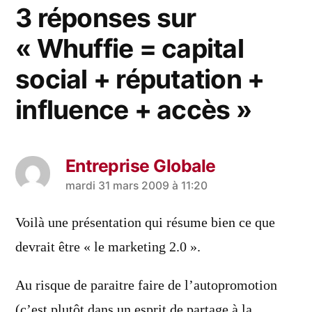
3 réponses sur
« Whuffie = capital
social + réputation +
influence + accès »
Entreprise Globale
a
mardi 31 mars 2009 à 11:20
dit :
Voilà une présentation qui résume bien ce que
devrait être « le marketing 2.0 ».
Au risque de paraitre faire de l’autopromotion
(c’est plutôt dans un esprit de partage à la