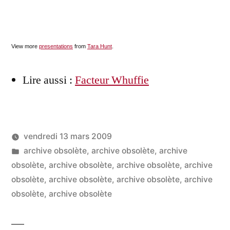
View more
presentations
from
Tara Hunt
.
Lire aussi :
Facteur Whuffie
vendredi 13 mars 2009
Publié
Publié
LucL
archive obsolète
,
archive obsolète
,
archive
par
dans
obsolète
,
archive obsolète
,
archive obsolète
,
archive
obsolète
,
archive obsolète
,
archive obsolète
,
archive
obsolète
,
archive obsolète