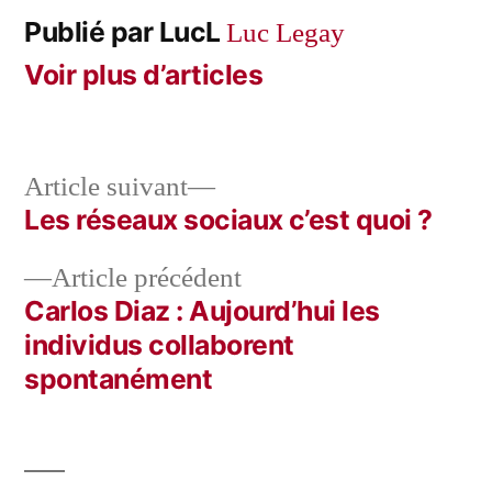
Publié par LucL
Luc Legay
Voir plus d’articles
Article
Article suivant
suivant :
Les réseaux sociaux c’est quoi ?
Navigation
Article
Article précédent
de
précédent :
Carlos Diaz : Aujourd’hui les
l’article
individus collaborent
spontanément