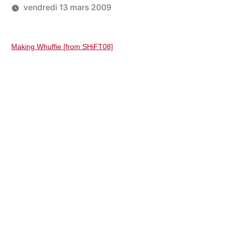
vendredi 13 mars 2009
Publié
LucL
3
par
commentaires
Making Whuffie [from SHiFT08]
sur
Whuffie
=
capital
social
+
réputation
+
influence
+
accès