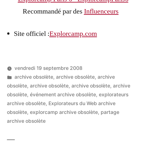
Recommandé par des
Influenceurs
Site officiel :
Explorcamp.com
vendredi 19 septembre 2008
Publié
Publié
LucL
archive obsolète
,
archive obsolète
,
archive
par
dans
obsolète
,
archive obsolète
,
archive obsolète
,
archive
obsolète
,
événement archive obsolète
,
explorateurs
archive obsolète
,
Explorateurs du Web archive
obsolète
,
explorcamp archive obsolète
,
partage
archive obsolète