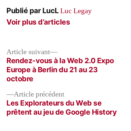
Publié par LucL
Luc Legay
Voir plus d’articles
Article
Article suivant
suivant :
Rendez-vous à la Web 2.0 Expo
Navigation
Europe à Berlin du 21 au 23
de
octobre
l’article
Article
Article précédent
précédent :
Les Explorateurs du Web se
prêtent au jeu de Google History