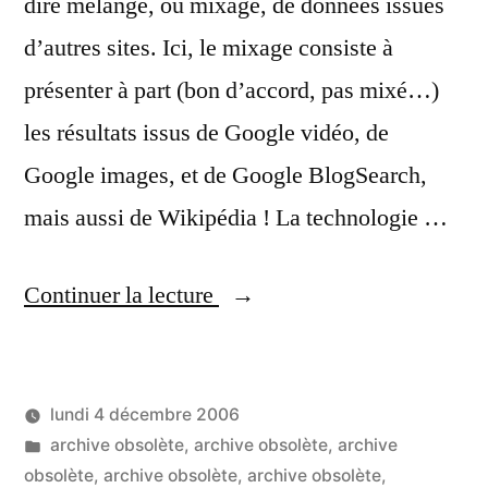
dire mélange, ou mixage, de données issues
d’autres sites. Ici, le mixage consiste à
présenter à part (bon d’accord, pas mixé…)
les résultats issus de Google vidéo, de
Google images, et de Google BlogSearch,
mais aussi de Wikipédia ! La technologie …
« SearchMash,
Continuer la lecture
le
premier
lundi 4 décembre 2006
moteur
Publié
Publié
LucL
archive obsolète
,
archive obsolète
,
archive
de
par
dans
obsolète
,
archive obsolète
,
archive obsolète
,
Un