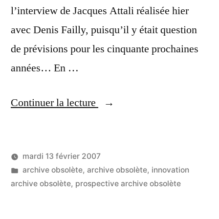
l’interview de Jacques Attali réalisée hier
avec Denis Failly, puisqu’il y était question
de prévisions pour les cinquante prochaines
années… En …
« Perceptive
Continuer la lecture
Pixel
:
mardi 13 février 2007
prospective
Publié
Publié
LucL
archive obsolète
,
archive obsolète
,
innovation
ou
par
dans
archive obsolète
,
prospective archive obsolète
réalité ? »