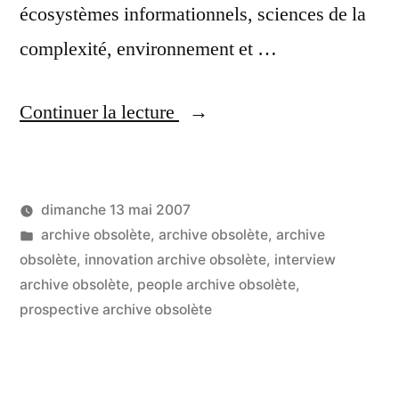
écosystèmes informationnels, sciences de la
complexité, environnement et …
« Joël
Continuer la lecture
de
Rosnay
dimanche 13 mai 2007
:
Publié
Publié
LucL
archive obsolète
,
archive obsolète
,
archive
internet,
par
dans
obsolète
,
innovation archive obsolète
,
interview
2
complexité,
archive obsolète
,
people archive obsolète
,
co
sur
prospective archive obsolète
écosystèmes,
Jo
santé…
de
Ro
les