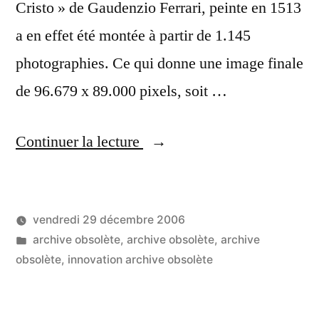
Cristo » de Gaudenzio Ferrari, peinte en 1513
a en effet été montée à partir de 1.145
photographies. Ce qui donne une image finale
de 96.679 x 89.000 pixels, soit …
« Une
Continuer la lecture
image
de
vendredi 29 décembre 2006
8
Publié
Publié
LucL
archive obsolète
,
archive obsolète
,
archive
milliards
par
dans
obsolète
,
innovation archive obsolète
Un
de
co
sur
pixels
Un