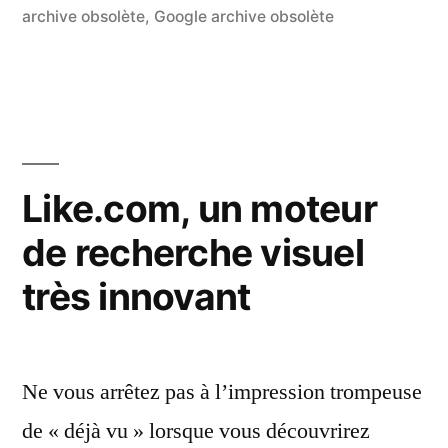
recherche
archive obsolète
,
Google archive obsolète
co
sur
réellement
Se
2.0
le
pr
? »
mo
de
Like.com, un moteur
re
de recherche visuel
ré
2.
très innovant
?
Ne vous arrêtez pas à l’impression trompeuse
de « déjà vu » lorsque vous découvrirez