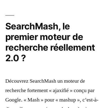
sur
im
de
votre
8
SearchMash, le
écran »
mil
premier moteur de
de
pix
recherche réellement
sur
vo
2.0 ?
éc
Découvrez SearchMash un moteur de
recherche fortement « ajaxifié » conçu par
Google. « Mash » pour « mashup », c’est-à-