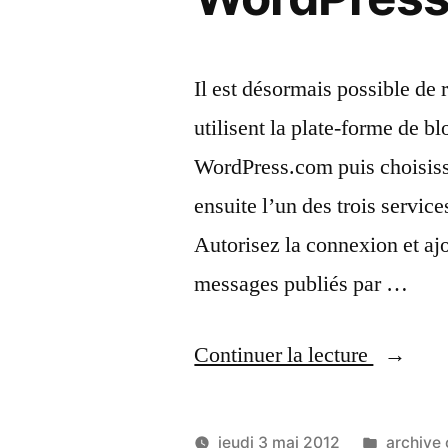
Il est désormais possible de re
utilisent la plate-forme de
WordPress.com puis choisis
ensuite l’un des trois servic
Autorisez la connexion et aj
messages publiés par …
« Retro
Continuer la lecture
vos
contacts
Publié
jeudi 3 mai 2012
archive 