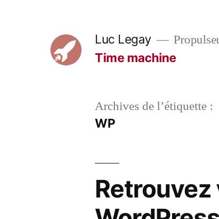
Aller
au
Luc Legay
Propulse
contenu
Time machine
Archives de l’étiquette :
WP
Retrouvez v
WordPres