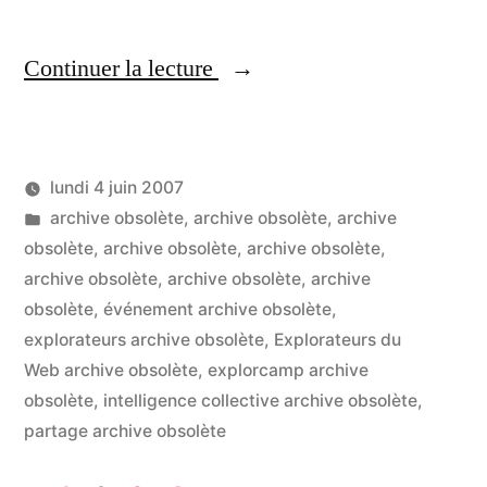
« Explorcamp
Continuer la lecture
:
expérimentation
lundi 4 juin 2007
des
Publié
Publié
LucL
archive obsolète
,
archive obsolète
,
archive
nouveaux
par
dans
obsolète
,
archive obsolète
,
archive obsolète
,
3
usages
archive obsolète
,
archive obsolète
,
archive
co
sur
obsolète
,
événement archive obsolète
,
à
Ex
explorateurs archive obsolète
,
Explorateurs du
l’intention
:
Web archive obsolète
,
explorcamp archive
ex
obsolète
,
intelligence collective archive obsolète
,
des
de
partage archive obsolète
non-
no