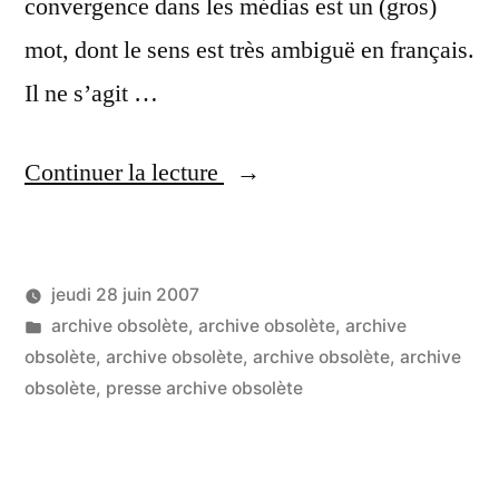
convergence dans les médias est un (gros)
mot, dont le sens est très ambiguë en français.
Il ne s’agit …
« La
Continuer la lecture
convergence
dans
jeudi 28 juin 2007
les
Publié
Publié
LucL
archive obsolète
,
archive obsolète
,
archive
médias,
par
dans
obsolète
,
archive obsolète
,
archive obsolète
,
archive
thème
obsolète
,
presse archive obsolète
de
lUniversité