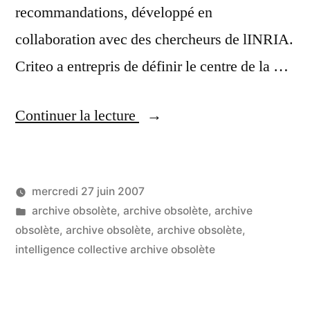
recommandations, développé en
collaboration avec des chercheurs de lINRIA.
Criteo a entrepris de définir le centre de la …
« RU3
Continuer la lecture
au
centre
mercredi 27 juin 2007
de
Publié
Publié
LucL
archive obsolète
,
archive obsolète
,
archive
la
par
dans
obsolète
,
archive obsolète
,
archive obsolète
,
blogosphère
intelligence collective archive obsolète
? »