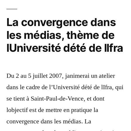
du
web 2.0 »
La convergence dans
les médias, thème de
lUniversité dété de lIfra
Du 2 au 5 juillet 2007, janimerai un atelier
dans le cadre de l’Université dété de lIfra, qui
se tient à Saint-Paul-de-Vence, et dont
lobjectif est de mettre en pratique la
convergence dans les médias. La