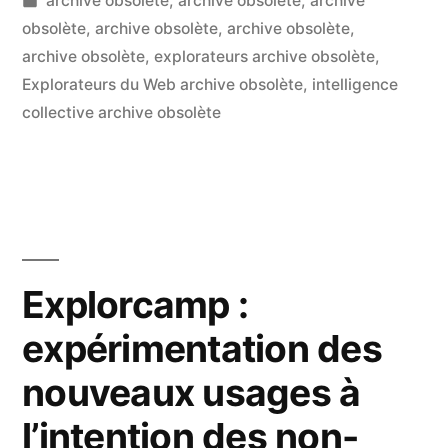
LucL
archive obsolète
,
archive obsolète
,
archive
Web
par
dans
obsolète
,
archive obsolète
,
archive obsolète
,
Un
:
archive obsolète
,
explorateurs archive obsolète
,
co
sur
Explorateurs du Web archive obsolète
,
intelligence
le
Fr
collective archive obsolète
microlearning,
So
ex
le
du
mode
We
de
:
le
formation
Explorcamp :
mic
adapté
expérimentation des
le
mo
aux
nouveaux usages à
de
outils
fo
l’intention des non-
Web
ad