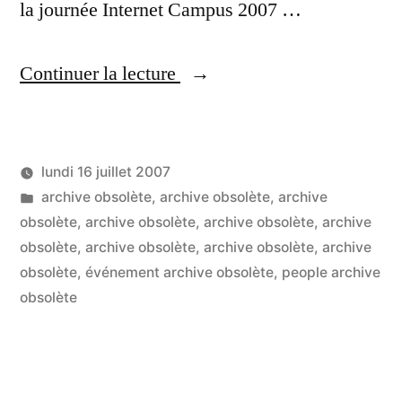
la journée Internet Campus 2007 …
« Internet
Continuer la lecture
Campus
2007
lundi 16 juillet 2007
:
Publié
Publié
LucL
archive obsolète
,
archive obsolète
,
archive
stratégies
par
dans
obsolète
,
archive obsolète
,
archive obsolète
,
archive
marketing
obsolète
,
archive obsolète
,
archive obsolète
,
archive
obsolète
,
événement archive obsolète
,
people archive
sur
obsolète
Internet
à
lheure