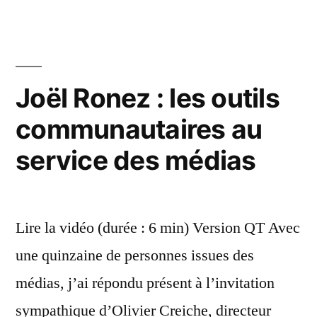
Br
à
Faj
mil
la
po
formation
le
Joël Ronez : les outils
(DIF) »
dro
communautaires au
ind
à
service des médias
la
fo
(DI
Lire la vidéo (durée : 6 min) Version QT Avec
une quinzaine de personnes issues des
médias, j’ai répondu présent à l’invitation
sympathique d’Olivier Creiche, directeur