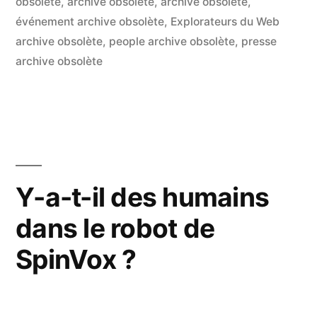
communautaires
obsolète
,
archive obsolète
,
archive obsolète
,
événement archive obsolète
,
Explorateurs du Web
au
archive obsolète
,
people archive obsolète
,
presse
service
archive obsolète
des
médias »
Y-a-t-il des humains
dans le robot de
SpinVox ?