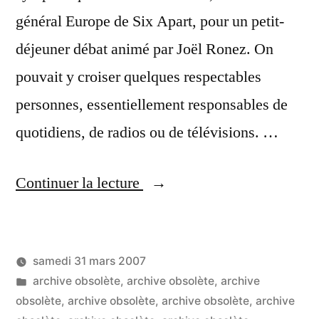
général Europe de Six Apart, pour un petit-
déjeuner débat animé par Joël Ronez. On
pouvait y croiser quelques respectables
personnes, essentiellement responsables de
quotidiens, de radios ou de télévisions. …
« Joël
Continuer la lecture
Ronez
:
samedi 31 mars 2007
les
Publié
Publié
LucL
archive obsolète
,
archive obsolète
,
archive
outils
par
dans
obsolète
,
archive obsolète
,
archive obsolète
,
archive