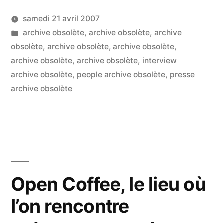
samedi 21 avril 2007
Publié
Publié
LucL
archive obsolète
,
archive obsolète
,
archive
par
dans
obsolète
,
archive obsolète
,
archive obsolète
,
Un
archive obsolète
,
archive obsolète
,
interview
co
sur
archive obsolète
,
people archive obsolète
,
presse
Oli
archive obsolète
Cl
:
au
Té
le
mo
Open Coffee, le lieu où
« t
l’on rencontre
mé
sa