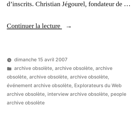
d’inscrits. Christian Jégourel, fondateur de …
« Open
Continuer la lecture
Coffee,
le
dimanche 15 avril 2007
lieu
Publié
Publié
LucL
archive obsolète
,
archive obsolète
,
archive
où
par
dans
obsolète
,
archive obsolète
,
archive obsolète
,
l’on
événement archive obsolète
,
Explorateurs du Web
archive obsolète
,
interview archive obsolète
,
people
rencontre
archive obsolète
entrepreneurs
et
explorateurs