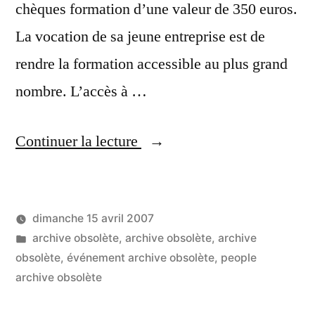
chèques formation d’une valeur de 350 euros.
La vocation de sa jeune entreprise est de
rendre la formation accessible au plus grand
nombre. L’accès à …
« Bruno
Continuer la lecture
Fajnzilberg
milite
dimanche 15 avril 2007
pour
Publié
Publié
LucL
archive obsolète
,
archive obsolète
,
archive
le
par
dans
obsolète
,
événement archive obsolète
,
people
Un
droit
archive obsolète
co
sur
individuel