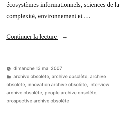
écosystèmes informationnels, sciences de la
complexité, environnement et …
« Joël
Continuer la lecture
de
Rosnay
dimanche 13 mai 2007
:
Publié
Publié
LucL
archive obsolète
,
archive obsolète
,
archive
internet,
par
dans
obsolète
,
innovation archive obsolète
,
interview
2
complexité,
archive obsolète
,
people archive obsolète
,
co
sur
prospective archive obsolète
écosystèmes,
Jo
santé…
de
Ro
les