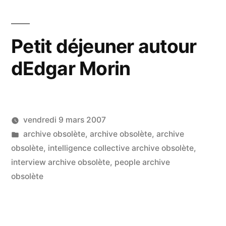
:
scénarios
int
du
co
Petit déjeuner autour
éc
futur
dEdgar Morin
sa
pour
les
sc
2020 »
du
fut
vendredi 9 mars 2007
po
Publié
Publié
LucL
archive obsolète
,
archive obsolète
,
archive
20
par
dans
obsolète
,
intelligence collective archive obsolète
,
3
interview archive obsolète
,
people archive
co
sur
obsolète
Pet
dé
au