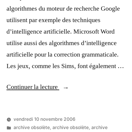
algorithmes du moteur de recherche Google
utilisent par exemple des techniques
d’intelligence artificielle. Microsoft Word
utilise aussi des algorithmes d’intelligence
artificielle pour la correction grammaticale.
Les jeux, comme les Sims, font également …
« Luc
Continuer la lecture
Steels
:
vendredi 10 novembre 2006
il
Publié
Publié
LucL
archive obsolète
,
archive obsolète
,
archive