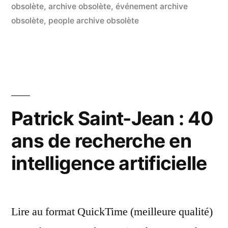
est
par
dans
obsolète
,
archive obsolète
,
événement archive
impossible
obsolète
,
people archive obsolète
de
programmer
l’intelligence »
Patrick Saint-Jean : 40
ans de recherche en
intelligence artificielle
Lire au format QuickTime (meilleure qualité)