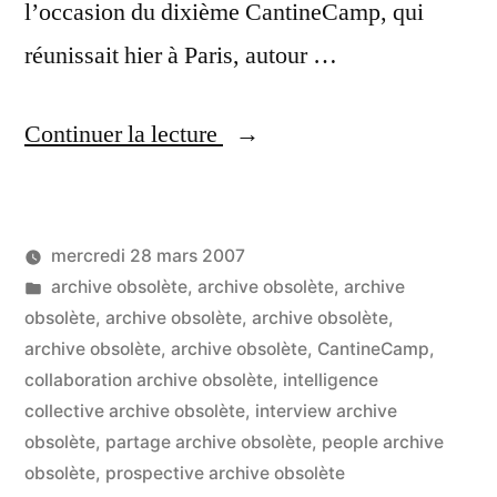
l’occasion du dixième CantineCamp, qui
réunissait hier à Paris, autour …
« Les
Continuer la lecture
microformats
vont-
mercredi 28 mars 2007
ils
Publié
Publié
LucL
archive obsolète
,
archive obsolète
,
archive
tuer
par
dans
obsolète
,
archive obsolète
,
archive obsolète
,
10
les
archive obsolète
,
archive obsolète
,
CantineCamp
,
co
sur
collaboration archive obsolète
,
intelligence
sites
Le
collective archive obsolète
,
interview archive
de
mi
obsolète
,
partage archive obsolète
,
people archive
vo
obsolète
,
prospective archive obsolète
commerce