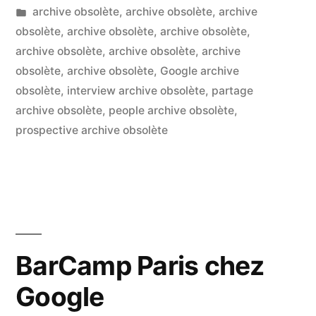
Publié
Publié
LucL
archive obsolète
,
archive obsolète
,
archive
où
par
dans
obsolète
,
archive obsolète
,
archive obsolète
,
Un
l’on
archive obsolète
,
archive obsolète
,
archive
co
sur
obsolète
,
archive obsolète
,
Google archive
parle
Ca
obsolète
,
interview archive obsolète
,
partage
d’économie
Ca
archive obsolète
,
people archive obsolète
,
le
prospective archive obsolète
solidaire,
lie
de
où
communauté
l’o
par
pinko
d’
et
sol
BarCamp Paris chez
de
du
Google
co
modèle
pi