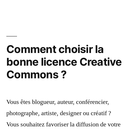
ils
en
tue
ligne
les
sit
? »
de
co
Comment choisir la
en
bonne licence Creative
lig
?
Commons ?
Vous êtes blogueur, auteur, conférencier,
photographe, artiste, designer ou créatif ?
Vous souhaitez favoriser la diffusion de votre