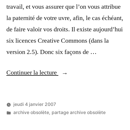
travail, et vous assurer que l’on vous attribue
la paternité de votre uvre, afin, le cas échéant,
de faire valoir vos droits. Il existe aujourd’hui
six licences Creative Commons (dans la
version 2.5). Donc six façons de …
« Comment
Continuer la lecture
choisir
la
jeudi 4 janvier 2007
bonne
Publié
Publié
LucL
archive obsolète
,
partage archive obsolète
licence
par
dans
Creative