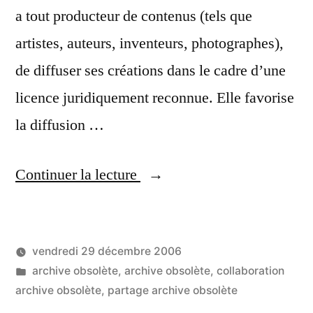
a tout producteur de contenus (tels que
artistes, auteurs, inventeurs, photographes),
de diffuser ses créations dans le cadre d’une
licence juridiquement reconnue. Elle favorise
la diffusion …
« 300
Continuer la lecture
000
dollars
vendredi 29 décembre 2006
:
Publié
Publié
LucL
archive obsolète
,
archive obsolète
,
collaboration
le
par
dans
archive obsolète
,
partage archive obsolète
prix