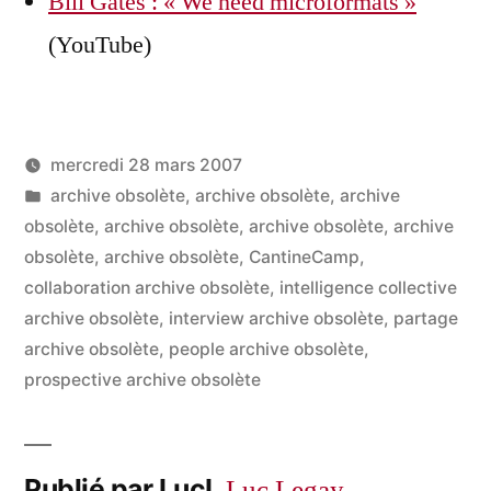
Bill Gates : « We need microformats »
(YouTube)
mercredi 28 mars 2007
Publié
Publié
LucL
archive obsolète
,
archive obsolète
,
archive
par
dans
obsolète
,
archive obsolète
,
archive obsolète
,
archive
obsolète
,
archive obsolète
,
CantineCamp
,
collaboration archive obsolète
,
intelligence collective
archive obsolète
,
interview archive obsolète
,
partage
archive obsolète
,
people archive obsolète
,
prospective archive obsolète
Publié par LucL
Luc Legay