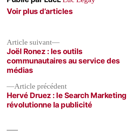
Voir plus d’articles
Article
Article suivant
suivant :
Joël Ronez : les outils
Navigation
communautaires au service des
de
médias
l’article
Article
Article précédent
précédent :
Hervé Druez : le Search Marketing
révolutionne la publicité