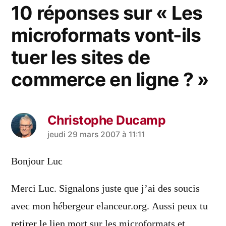
10 réponses sur « Les
microformats vont-ils
tuer les sites de
commerce en ligne ? »
Christophe Ducamp
a
jeudi 29 mars 2007 à 11:11
dit :
Bonjour Luc
Merci Luc. Signalons juste que j’ai des soucis
avec mon hébergeur elanceur.org. Aussi peux tu
retirer le lien mort sur les microformats et