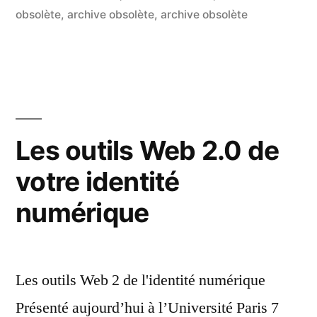
par
dans
obsolète
,
archive obsolète
,
archive obsolète
5
co
sur
Ré
so
:
co
Les outils Web 2.0 de
co
votre identité
un
str
numérique
de
pr
?
Les outils Web 2 de l'identité numérique
Présenté aujourd’hui à l’Université Paris 7