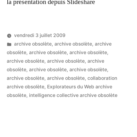
la présentation depuis Slideshare
vendredi 3 juillet 2009
Publié
Publié
LucL
archive obsolète
,
archive obsolète
,
archive
par
dans
obsolète
,
archive obsolète
,
archive obsolète
,
2
archive obsolète
,
archive obsolète
,
archive
co
sur
obsolète
,
archive obsolète
,
archive obsolète
,
Le
archive obsolète
,
archive obsolète
,
collaboration
out
archive obsolète
,
Explorateurs du Web archive
We
obsolète
,
intelligence collective archive obsolète
2.
de
vo
ide