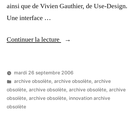
ainsi que de Vivien Gauthier, de Use-Design.
Une interface …
« Atelier
Continuer la lecture
interfaces
riches
mardi 26 septembre 2006
(RIA) »
Publié
Publié
LucL
archive obsolète
,
archive obsolète
,
archive
par
dans
obsolète
,
archive obsolète
,
archive obsolète
,
archive
obsolète
,
archive obsolète
,
innovation archive
obsolète