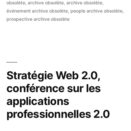
par
dans
obsolète
,
archive obsolète
,
archive obsolète
,
déjà
événement archive obsolète
,
people archive obsolète
,
prospective archive obsolète
rentré
dans
l’entreprise
? »
Stratégie Web 2.0,
conférence sur les
applications
professionnelles 2.0