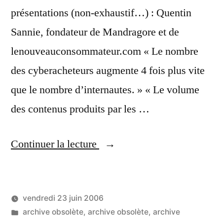
présentations (non-exhaustif…) : Quentin
Sannie, fondateur de Mandragore et de
lenouveauconsommateur.com « Le nombre
des cyberacheteurs augmente 4 fois plus vite
que le nombre d’internautes. » « Le volume
des contenus produits par les …
« Le
Continuer la lecture
Web
2.0
vendredi 23 juin 2006
est-
Publié
Publié
LucL
archive obsolète
,
archive obsolète
,
archive
il