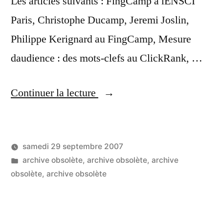
Les articles suivants : FingCamp à lENSCI
Paris, Christophe Ducamp, Jeremi Joslin,
Philippe Kerignard au FingCamp, Mesure
daudience : des mots-clefs au ClickRank, …
« ça
Continuer la lecture
y
est,
samedi 29 septembre 2007
moi
Publié
Publié
LucL
archive obsolète
,
archive obsolète
,
archive
aussi
par
dans
obsolète
,
archive obsolète
je
publie