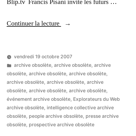
Blip.tv Francis Pisani invite les futurs …
« Francis
Continuer la lecture
Pisani
:
vendredi 19 octobre 2007
leçon
Publié
Publié
LucL
archive obsolète
,
archive obsolète
,
archive
aux
par
dans
obsolète
,
archive obsolète
,
archive obsolète
,
3
futurs
archive obsolète
,
archive obsolète
,
archive
co
sur
obsolète
,
archive obsolète
,
archive obsolète
,
journalistes
Fr
événement archive obsolète
,
Explorateurs du Web
des
Pis
archive obsolète
,
intelligence collective archive
:
obsolète
,
people archive obsolète
,
presse archive
nouveaux
le
obsolète
,
prospective archive obsolète
médias »
au