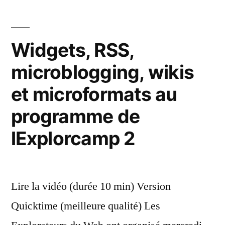
sur
Soup.io… »
Widgets, RSS,
microblogging, wikis
et microformats au
programme de
lExplorcamp 2
Lire la vidéo (durée 10 min) Version
Quicktime (meilleure qualité) Les