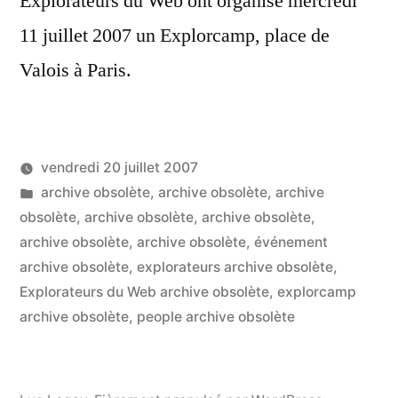
Explorateurs du Web ont organisé mercredi
11 juillet 2007 un Explorcamp, place de
Valois à Paris.
vendredi 20 juillet 2007
Publié
Publié
LucL
archive obsolète
,
archive obsolète
,
archive
par
dans
obsolète
,
archive obsolète
,
archive obsolète
,
Un
archive obsolète
,
archive obsolète
,
événement
co
sur
archive obsolète
,
explorateurs archive obsolète
,
Wi
Explorateurs du Web archive obsolète
,
explorcamp
RS
archive obsolète
,
people archive obsolète
mi
wik
et