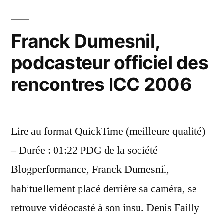
:
intelligence
40
artificielle »
an
Franck Dumesnil,
de
podcasteur officiel des
re
en
rencontres ICC 2006
int
art
Lire au format QuickTime (meilleure qualité)
– Durée : 01:22 PDG de la société
Blogperformance, Franck Dumesnil,
habituellement placé derrière sa caméra, se
retrouve vidéocasté à son insu. Denis Failly