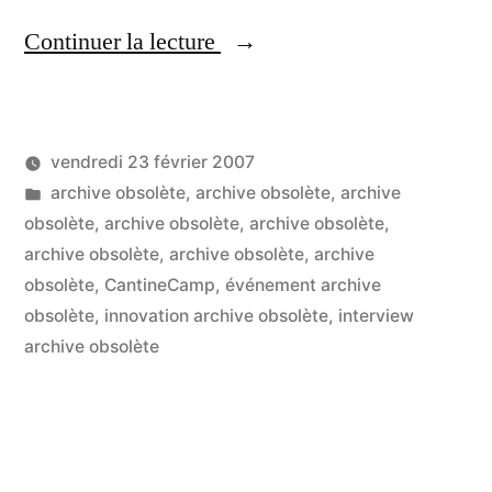
« Y-
Continuer la lecture
a-
t-
vendredi 23 février 2007
il
Publié
Publié
LucL
archive obsolète
,
archive obsolète
,
archive
des
par
dans
obsolète
,
archive obsolète
,
archive obsolète
,
2
humains
archive obsolète
,
archive obsolète
,
archive
co
sur
obsolète
,
CantineCamp
,
événement archive
dans
Y-
obsolète
,
innovation archive obsolète
,
interview
le
a-
archive obsolète
t-
robot
il
de
de
SpinVox
hu