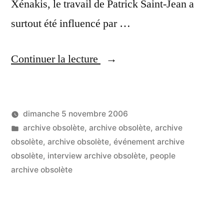
Xénakis, le travail de Patrick Saint-Jean a
surtout été influencé par …
« Patrick
Continuer la lecture
Saint-
Jean
dimanche 5 novembre 2006
:
Publié
Publié
LucL
archive obsolète
,
archive obsolète
,
archive
40
par
dans
obsolète
,
archive obsolète
,
événement archive
Un
ans
obsolète
,
interview archive obsolète
,
people
co
sur
archive obsolète
de
Pat
recherche
Sai
Je
en