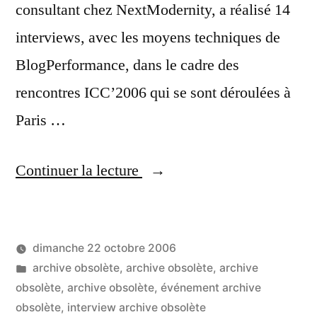
consultant chez NextModernity, a réalisé 14
interviews, avec les moyens techniques de
BlogPerformance, dans le cadre des
rencontres ICC’2006 qui se sont déroulées à
Paris …
« Franck
Continuer la lecture
Dumesnil,
podcasteur
dimanche 22 octobre 2006
officiel
Publié
Publié
LucL
archive obsolète
,
archive obsolète
,
archive
des
par
dans
obsolète
,
archive obsolète
,
événement archive
Un
rencontres
obsolète
,
interview archive obsolète
co