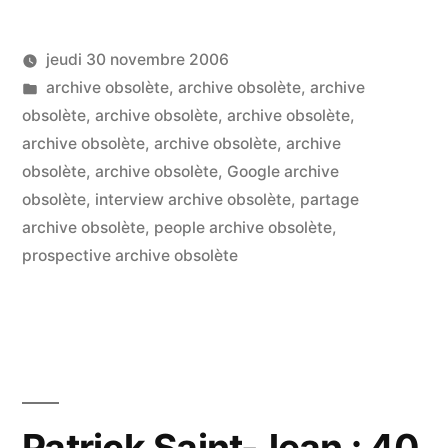
le
jeudi 30 novembre 2006
lieu
Publié
Publié
LucL
archive obsolète
,
archive obsolète
,
archive
où
par
dans
obsolète
,
archive obsolète
,
archive obsolète
,
Un
l’on
archive obsolète
,
archive obsolète
,
archive
co
sur
obsolète
,
archive obsolète
,
Google archive
parle
Ca
obsolète
,
interview archive obsolète
,
partage
d’économie
Ca
archive obsolète
,
people archive obsolète
,
le
prospective archive obsolète
solidaire,
lie
de
où
communauté
l’o
par
pinko
d’
et
sol
Patrick Saint-Jean : 40