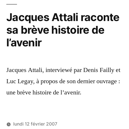
da
? »
le
Jacques Attali raconte
ro
sa brève histoire de
de
Sp
l’avenir
?
Jacques Attali, interviewé par Denis Failly et
Luc Legay, à propos de son dernier ouvrage :
une brève histoire de l’avenir.
lundi 12 février 2007